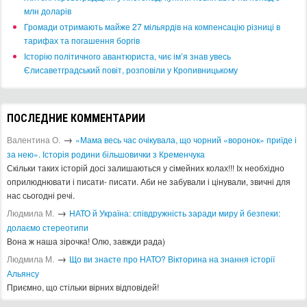
млн доларів
​Громади отримають майже 27 мільярдів на компенсацію різниці в
тарифах та погашення боргів
Історію політичного авантюриста, чиє ім’я знав увесь
Єлисаветградський повіт, розповіли у Кропивницькому
ПОСЛЕДНИЕ КОММЕНТАРИИ
→
Валентина О.
«Мама весь час очікувала, що чорний «воронок» приїде і
за нею». Історія родини більшовички з Кременчука
Скільки таких історій досі залишаються у сімейних колах!!! Іх необхідно
оприлюднювати і писати- писати. Аби не забували і цінували, звичні для
нас сьогодні речі.
→
Людмила М.
​НАТО й Україна: співдружність заради миру й безпеки:
долаємо стереотипи
Вона ж наша зірочка! Олю, завжди рада)
→
Людмила М.
Що ви знаєте про НАТО? Вікторина на знання історії
Альянсу ​
Приємно, що стільки вірних відповідей!