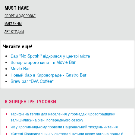
MUST HAVE
СПОРТ И ЗДОРОВЬЕ
МАГАЗИНЫ
АРТ-СТУДИИ
Читайте еще!
Бар "Ne Speshi" відкрився у центрі міста
Вечер старого кино - в Movie Bar
Movie Bar
Новый бар в Кировограде - Gastro Bar
Brew-bar "DVA Coffee"
В ЭПИЦЕНТРЕ ТУСОВКИ
​Тарифи на тепло для населення у громадах Кіровоградщини
залишились на рівні попереднього сезону
​Як у Кропивницькому провели Національний тиждень читання
​Жителі Кіровоградщині у листопаді купили нових авто на понад 6