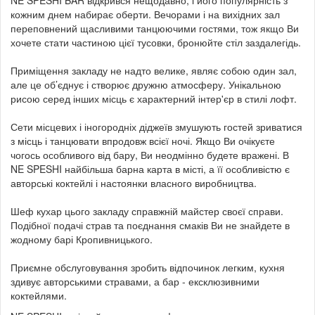
NE SPESHI BAR відкрився нещодавно, і його популярність з
кожним днем набирає оберти. Вечорами і на вихідних зал
переповнений щасливими танцюючими гостями, тож якщо Ви
хочете стати частиною цієї тусовки, бронюйте стіл заздалегідь.
Приміщення закладу не надто велике, являє собою один зал,
але це об’єднує і створює дружню атмосферу. Унікальною
рисою серед інших місць є характерний інтер'єр в стилі лофт.
Сети місцевих і іногородніх діджеїв змушують гостей зриватися
з місць і танцювати впродовж всієї ночі. Якщо Ви очікуєте
чогось особливого від бару, Ви неодмінно будете вражені. В
NE SPESHI найбільша барна карта в місті, а її особливістю є
авторські коктейлі і настоянки власного виробництва.
Шеф кухар цього закладу справжній майстер своєї справи.
Подібної подачі страв та поєднання смаків Ви не знайдете в
жодному барі Кропивницького.
Приємне обслуговування зробить відпочинок легким, кухня
здивує авторськими стравами, а бар - ексклюзивними
коктейлями.