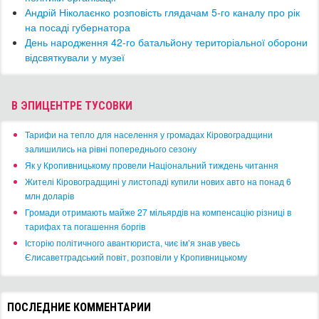
Андрій Ніколаєнко розповість глядачам 5-го каналу про рік
на посаді губернатора
День народження 42-го батальйону територіальної оборони
відсвяткували у музеї
В ЭПИЦЕНТРЕ ТУСОВКИ
​Тарифи на тепло для населення у громадах Кіровоградщини
залишились на рівні попереднього сезону
​Як у Кропивницькому провели Національний тиждень читання
​Жителі Кіровоградщині у листопаді купили нових авто на понад 6
млн доларів
​Громади отримають майже 27 мільярдів на компенсацію різниці в
тарифах та погашення боргів
Історію політичного авантюриста, чиє ім’я знав увесь
Єлисаветградський повіт, розповіли у Кропивницькому
ПОСЛЕДНИЕ КОММЕНТАРИИ