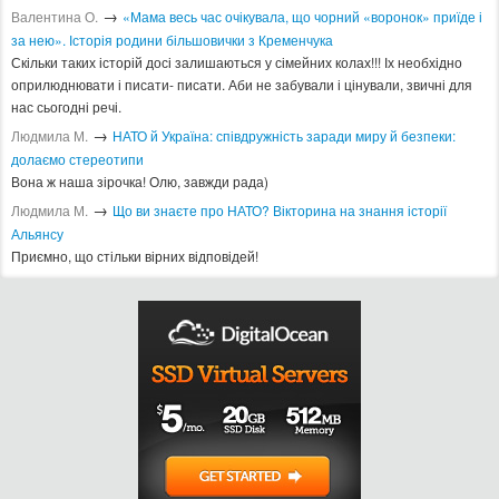
→
Валентина О.
«Мама весь час очікувала, що чорний «воронок» приїде і
за нею». Історія родини більшовички з Кременчука
Скільки таких історій досі залишаються у сімейних колах!!! Іх необхідно
оприлюднювати і писати- писати. Аби не забували і цінували, звичні для
нас сьогодні речі.
→
Людмила М.
​НАТО й Україна: співдружність заради миру й безпеки:
долаємо стереотипи
Вона ж наша зірочка! Олю, завжди рада)
→
Людмила М.
Що ви знаєте про НАТО? Вікторина на знання історії
Альянсу ​
Приємно, що стільки вірних відповідей!