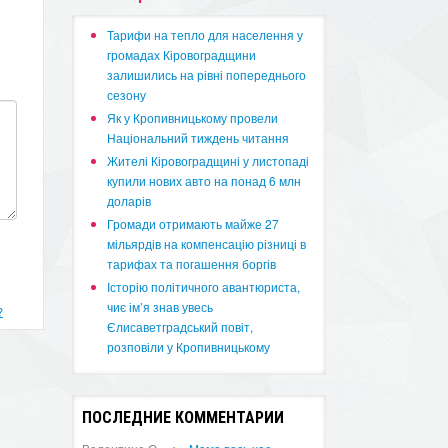
​Тарифи на тепло для населення у
громадах Кіровоградщини
залишились на рівні попереднього
сезону
​Як у Кропивницькому провели
Національний тиждень читання
​Жителі Кіровоградщині у листопаді
купили нових авто на понад 6 млн
доларів
​Громади отримають майже 27
мільярдів на компенсацію різниці в
тарифах та погашення боргів
Історію політичного авантюриста,
чиє ім’я знав увесь
?
Єлисаветградський повіт,
розповіли у Кропивницькому
ПОСЛЕДНИЕ КОММЕНТАРИИ