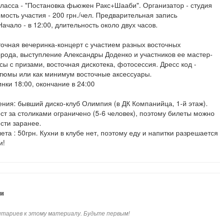
ласса - "Постановка фьюжен Ракс+Шааби". Организатор - студия
имость участия - 200 грн./чел. Предварительная запись
ачало - в 12:00, длительность около двух часов.
точная вечеринка-концерт с участием разных восточных
орода, выступление Александры Доденко и участников ее мастер-
рсы с призами, восточная дискотека, фотосессия. Дресс код -
тюмы или как минимум восточные аксессуары.
нки 18:00, окончание в 24:00
ния: бывший диско-клуб Олимпия (в ДК Компанийца, 1-й этаж).
ст за столиками ограничено (5-6 человек), поэтому билеты можно
сти заранее.
ета : 50грн. Кухни в клубе нет, поэтому еду и напитки разрешается
и!
и
тариев к этому материалу. Будьте первым!