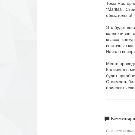
Тема мастер-к
"Maritsa". Сто
обязательна! Н
Это будет вос
коллективов г
класса, конку
восточные кос
Начало вечери
Место проведе
Количество ме
будет приобре
Стоимость бил
приносить сво
Комментари
Еще нет коммен