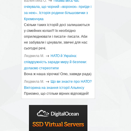
→
Валентина О.
«Мама весь час
очікувала, що чорний «воронок» приїде і
за нею». Історія родини більшовички з
Кременчука
Скільки таких історій досі залишаються
у сімейних колах!!! Іх необхідно
оприлюднювати і писати- писати. Аби
не забували і цінували, звичні для нас
сьогодні речі.
→
Людмила М.
​НАТО й Україна:
співдружність заради миру й безпеки:
долаємо стереотипи
Вона ж наша зірочка! Олю, завжди рада)
→
Людмила М.
Що ви знаєте про НАТО?
Вікторина на знання історії Альянсу ​
Приємно, що стільки вірних відповідей!