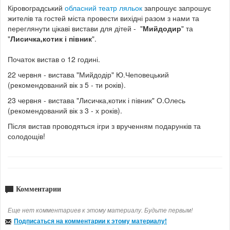
Кіровоградський
обласний театр ляльок
запрошує запрошує
жителів та гостей міста провести вихідні разом з нами та
переглянути цікаві вистави для дітей -
"
Мийдодир
" та
"
Лисичка,котик і півник
".
Початок вистав о 12 годині.
22 червня - вистава "Мийдодір" Ю.Чеповецький
(рекомендований вік з 5 - ти років).
23 червня - вистава "Лисичка,котик і півник" О.Олесь
(рекомендований вік з 3 - х років).
Після вистав проводяться ігри з врученням подарунків та
солодощів!
Комментарии
Еще нет комментариев к этому материалу. Будьте первым!
Подписаться на комментарии к этому материалу!