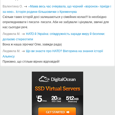
→
Валентина О.
«Мама весь час очікувала, що чорний «воронок» приїде і
за нею». Історія родини більшовички з Кременчука
Скільки таких історій досі залишаються у сімейних колах!!! Іх необхідно
оприлюднювати і писати- писати. Аби не забували і цінували, звичні для
нас сьогодні речі.
→
Людмила М.
​НАТО й Україна: співдружність заради миру й безпеки:
долаємо стереотипи
Вона ж наша зірочка! Олю, завжди рада)
→
Людмила М.
Що ви знаєте про НАТО? Вікторина на знання історії
Альянсу ​
Приємно, що стільки вірних відповідей!