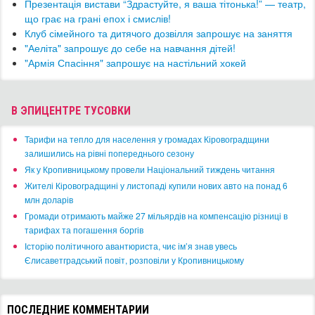
Презентація вистави “Здрастуйте, я ваша тітонька!” — театр,
що грає на грані епох і смислів!
​Клуб сімейного та дитячого дозвілля запрошує на заняття
"Аеліта" запрошує до себе на навчання дітей!
"Армія Спасіння" запрошує на настільний хокей
В ЭПИЦЕНТРЕ ТУСОВКИ
​Тарифи на тепло для населення у громадах Кіровоградщини
залишились на рівні попереднього сезону
​Як у Кропивницькому провели Національний тиждень читання
​Жителі Кіровоградщині у листопаді купили нових авто на понад 6
млн доларів
​Громади отримають майже 27 мільярдів на компенсацію різниці в
тарифах та погашення боргів
Історію політичного авантюриста, чиє ім’я знав увесь
Єлисаветградський повіт, розповіли у Кропивницькому
ПОСЛЕДНИЕ КОММЕНТАРИИ