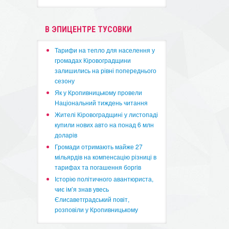
В ЭПИЦЕНТРЕ ТУСОВКИ
​Тарифи на тепло для населення у
громадах Кіровоградщини
залишились на рівні попереднього
сезону
​Як у Кропивницькому провели
Національний тиждень читання
​Жителі Кіровоградщині у листопаді
купили нових авто на понад 6 млн
доларів
​Громади отримають майже 27
мільярдів на компенсацію різниці в
тарифах та погашення боргів
Історію політичного авантюриста,
чиє ім’я знав увесь
Єлисаветградський повіт,
розповіли у Кропивницькому