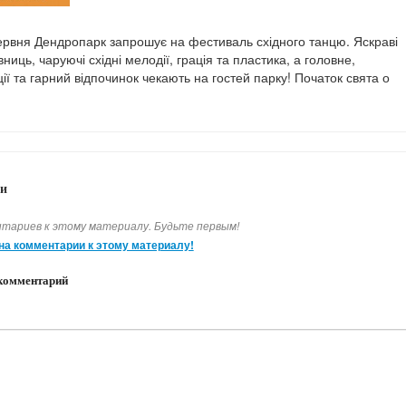
червня Дендропарк запрошує на фестиваль східного танцю. Яскраві
ниць, чаруючі східні мелодії, грація та пластика, а головне,
ії та гарний відпочинок чекають на гостей парку! Початок свята о
и
тариев к этому материалу. Будьте первым!
на комментарии к этому материалу!
комментарий