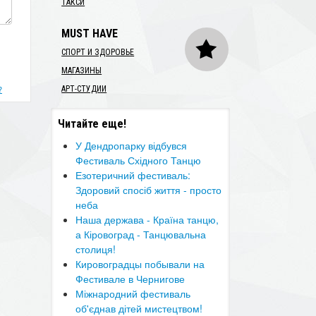
ТАКСИ
MUST HAVE
СПОРТ И ЗДОРОВЬЕ
МАГАЗИНЫ
?
АРТ-СТУДИИ
Читайте еще!
У Дендропарку відбувся
Фестиваль Східного Танцю
Езотеричний фестиваль:
Здоровий спосіб життя - просто
неба
Наша держава - Країна танцю,
а Кіровоград - Танцювальна
столиця!
Кировоградцы побывали на
Фестивале в Чернигове
Міжнародний фестиваль
об'єднав дітей мистецтвом!