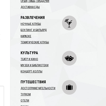
СУШИ, ПАБЫ, ПИЦЦЕРИИ
ДОСТАВКА ЕДЫ
РАЗВЛЕЧЕНИЯ
НОЧНЫЕ КЛУБЫ
БОУЛИНГ И БИЛЬЯРД
КАРАОКЕ
ТЕМАТИЧЕСКИЕ КЛУБЫ
КУЛЬТУРА
ТЕАТР И КИНО
МУЗЕИ И БИБЛИОТЕКИ
КОНЦЕРТ-ХОЛЛЫ
ПУТЕШЕСТВИЯ
ДОСТОПРИМЕЧАТЕЛЬНОСТИ
ТУРИЗМ
ОТЕЛИ