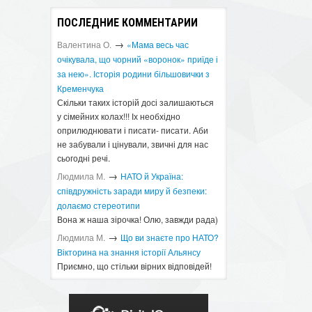
ПОСЛЕДНИЕ КОММЕНТАРИИ
→
Валентина О.
«Мама весь час
очікувала, що чорний «воронок» приїде і
за нею». Історія родини більшовички з
Кременчука
Скільки таких історій досі залишаються
у сімейних колах!!! Іх необхідно
оприлюднювати і писати- писати. Аби
не забували і цінували, звичні для нас
сьогодні речі.
→
Людмила М.
​НАТО й Україна:
співдружність заради миру й безпеки:
долаємо стереотипи
Вона ж наша зірочка! Олю, завжди рада)
→
Людмила М.
Що ви знаєте про НАТО?
Вікторина на знання історії Альянсу ​
Приємно, що стільки вірних відповідей!