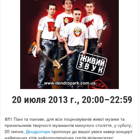
20 июля 2013 г., 20:00–22:59
&ft1 Пані та панове, для всіх поціновувачів живої музики та
прихильників творчості музикантів минулого століття, у суботу,
20 липня,
Дендропарк
пропонує до вашої уваги кавер-концерт
найкращих хітів найпопулярніших гуртів вісімдесятих: