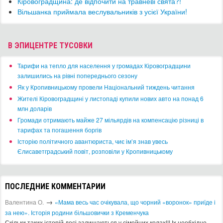
Кіровоградщина: де відпочити на травневі свята?!
Вільшанка приймала веслувальників з усієї України!
В ЭПИЦЕНТРЕ ТУСОВКИ
​Тарифи на тепло для населення у громадах Кіровоградщини
залишились на рівні попереднього сезону
​Як у Кропивницькому провели Національний тиждень читання
​Жителі Кіровоградщині у листопаді купили нових авто на понад 6
млн доларів
​Громади отримають майже 27 мільярдів на компенсацію різниці в
тарифах та погашення боргів
Історію політичного авантюриста, чиє ім’я знав увесь
Єлисаветградський повіт, розповіли у Кропивницькому
ПОСЛЕДНИЕ КОММЕНТАРИИ
→
Валентина О.
«Мама весь час очікувала, що чорний «воронок» приїде і
за нею». Історія родини більшовички з Кременчука
Скільки таких історій досі залишаються у сімейних колах!!! Іх необхідно