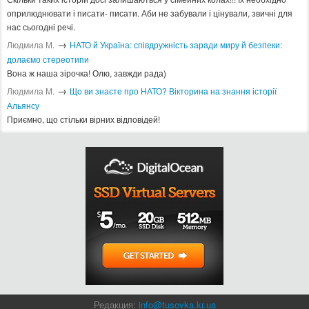
оприлюднювати і писати- писати. Аби не забували і цінували, звичні для
нас сьогодні речі.
→
Людмила М.
​НАТО й Україна: співдружність заради миру й безпеки:
долаємо стереотипи
Вона ж наша зірочка! Олю, завжди рада)
→
Людмила М.
Що ви знаєте про НАТО? Вікторина на знання історії
Альянсу ​
Приємно, що стільки вірних відповідей!
Редакция:
info@tusovka.kr.ua