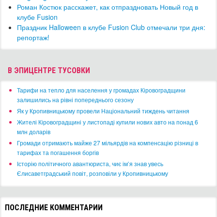
Роман Костюк расскажет, как отпраздновать Новый год в
клубе Fusion
Праздник Halloween в клубе Fusion Club отмечали три дня:
репортаж!
В ЭПИЦЕНТРЕ ТУСОВКИ
​Тарифи на тепло для населення у громадах Кіровоградщини
залишились на рівні попереднього сезону
​Як у Кропивницькому провели Національний тиждень читання
​Жителі Кіровоградщині у листопаді купили нових авто на понад 6
млн доларів
​Громади отримають майже 27 мільярдів на компенсацію різниці в
тарифах та погашення боргів
Історію політичного авантюриста, чиє ім’я знав увесь
Єлисаветградський повіт, розповіли у Кропивницькому
ПОСЛЕДНИЕ КОММЕНТАРИИ