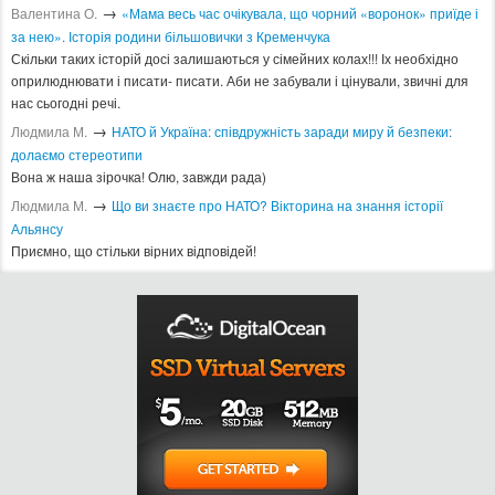
→
Валентина О.
«Мама весь час очікувала, що чорний «воронок» приїде і
за нею». Історія родини більшовички з Кременчука
Скільки таких історій досі залишаються у сімейних колах!!! Іх необхідно
оприлюднювати і писати- писати. Аби не забували і цінували, звичні для
нас сьогодні речі.
→
Людмила М.
​НАТО й Україна: співдружність заради миру й безпеки:
долаємо стереотипи
Вона ж наша зірочка! Олю, завжди рада)
→
Людмила М.
Що ви знаєте про НАТО? Вікторина на знання історії
Альянсу ​
Приємно, що стільки вірних відповідей!