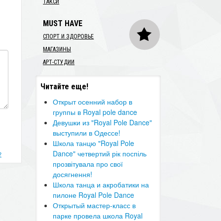
ТАКСИ
MUST HAVE
СПОРТ И ЗДОРОВЬЕ
МАГАЗИНЫ
АРТ-СТУДИИ
Читайте еще!
Открыт осенний набор в
группы в Royal pole dance
Девушки из "Royal Pole Dance"
выступили в Одессе!
Школа танцю "Royal Pole
Dance" четвертий рік поспіль
?
прозвітувала про свої
досягнення!
Школа танца и акробатики на
пилоне Royal Pole Dance
Открытый мастер-класс в
парке провела школа Royal