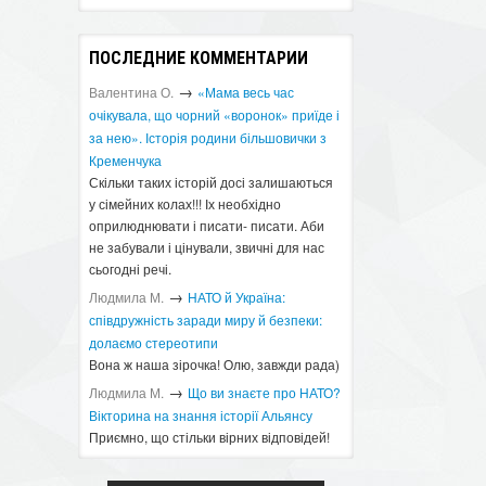
ПОСЛЕДНИЕ КОММЕНТАРИИ
→
Валентина О.
«Мама весь час
очікувала, що чорний «воронок» приїде і
за нею». Історія родини більшовички з
Кременчука
Скільки таких історій досі залишаються
у сімейних колах!!! Іх необхідно
оприлюднювати і писати- писати. Аби
не забували і цінували, звичні для нас
сьогодні речі.
→
Людмила М.
​НАТО й Україна:
співдружність заради миру й безпеки:
долаємо стереотипи
Вона ж наша зірочка! Олю, завжди рада)
→
Людмила М.
Що ви знаєте про НАТО?
Вікторина на знання історії Альянсу ​
Приємно, що стільки вірних відповідей!