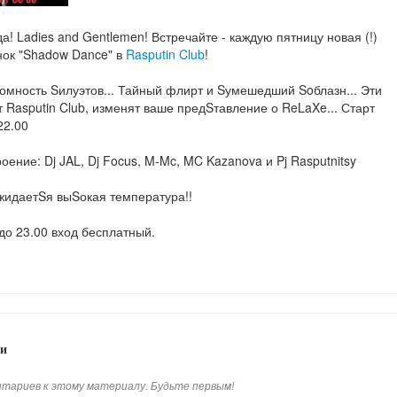
а! Ladies and Gentlemen! Встречайте - каждую пятницу новая (!)
нок "Shadow Dance" в
Rasputin Club
!
томность Sилуэтов... Тайный флирт и Sумешедший Soблазн... Эти
 Rasputin Club, изменят ваше предSтавление о ReLaXe... Старт
22.00
оение: Dj JAL, Dj Focus, M-Mc, MC Kazanova и Pj Rasputnitsy
жидаетSя выSокая температура!!
до 23.00 вход бесплатный.
и
тариев к этому материалу. Будьте первым!