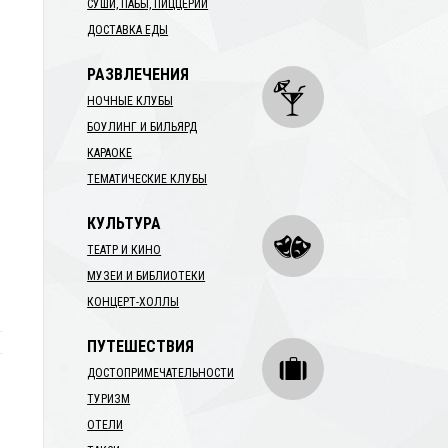
СУШИ, ПАБЫ, ПИЦЦЕРИИ
ДОСТАВКА ЕДЫ
РАЗВЛЕЧЕНИЯ
НОЧНЫЕ КЛУБЫ
БОУЛИНГ И БИЛЬЯРД
КАРАОКЕ
ТЕМАТИЧЕСКИЕ КЛУБЫ
КУЛЬТУРА
ТЕАТР И КИНО
МУЗЕИ И БИБЛИОТЕКИ
КОНЦЕРТ-ХОЛЛЫ
ПУТЕШЕСТВИЯ
ДОСТОПРИМЕЧАТЕЛЬНОСТИ
ТУРИЗМ
ОТЕЛИ