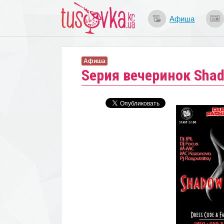
Афиша
Афиша
Sерия вечеринок Sha