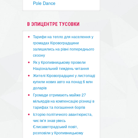
Pole Dance
В ЭПИЦЕНТРЕ ТУСОВКИ
​Тарифи на тепло для населення у
громадах Кіровоградщини
залишились на рівні попереднього
сезону
​Як у Кропивницькому провели
Національний тиждень читання
​Жителі Кіровоградщині у листопаді
купили нових авто на понад 6 млн
доларів
​Громади отримають майже 27
мільярдів на компенсацію різниці в
тарифах та погашення боргів
Історію політичного авантюриста,
чиє ім’я знав увесь
Єлисаветградський повіт,
розповіли у Кропивницькому