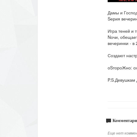
Дамы и Господ
Sерия вечери
Игра теней и 
Nочи, обещает
вечеринки - в 
Создают настр
оSтороЖно: о
P.S.Девушкам 
Комментари
Еще нет коммен