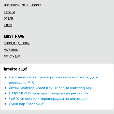
ДОСТОПРИМЕЧАТЕЛЬНОСТИ
ТУРИЗМ
ОТЕЛИ
ТАКСИ
MUST HAVE
СПОРТ И ЗДОРОВЬЕ
МАГАЗИНЫ
АРТ-СТУДИИ
Читайте еще!
Несколько сотен суши и ролов сьели кировоградцы в
ресторане MIX
Дитячі майстер-класи в суши-бар та шоколадниці
Rasputin club проводит грандиозный рестайлинг
Чай Улун оценили кировоградцы на дегустации
Суши бар "Васаби-2"