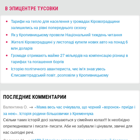
В ЭПИЦЕНТРЕ ТУСОВКИ
​Тарифи на тепло для населення у громадах Кіровоградщини
залишились на рівні попереднього сезону
​Як у Кропивницькому провели Національний тиждень читання
​Жителі Кіровоградщині у листопаді купили нових авто на понад 6
млн доларів
​Громади отримають майже 27 мільярдів на компенсацію різниці в
тарифах та погашення боргів
Історію політичного авантюриста, чиє ім’я знав увесь
Єлисаветградський повіт, розповіли у Кропивницькому
ПОСЛЕДНИЕ КОММЕНТАРИИ
→
Валентина О.
«Мама весь час очікувала, що чорний «воронок» приїде і
за нею». Історія родини більшовички з Кременчука
Скільки таких історій досі залишаються у сімейних колах!!! Іх необхідно
оприлюднювати і писати- писати. Аби не забували і цінували, звичні для
нас сьогодні речі.