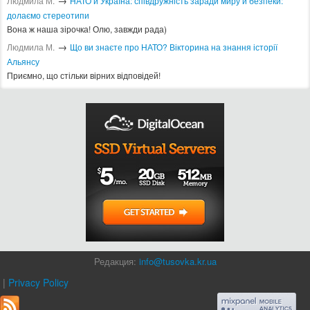
→
Людмила М.
​НАТО й Україна: співдружність заради миру й безпеки:
долаємо стереотипи
Вона ж наша зірочка! Олю, завжди рада)
→
Людмила М.
Що ви знаєте про НАТО? Вікторина на знання історії
Альянсу ​
Приємно, що стільки вірних відповідей!
Редакция:
info@tusovka.kr.ua
|
Privacy Policy