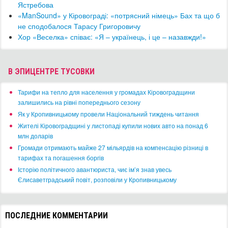
Ястребова
«ManSound» у Кіровограді: «потрясний німець» Бах та що б
не сподобалося Тарасу Григоровичу
Хор «Веселка​» співає: «Я – українець, і це – назавжди!»
В ЭПИЦЕНТРЕ ТУСОВКИ
​Тарифи на тепло для населення у громадах Кіровоградщини
залишились на рівні попереднього сезону
​Як у Кропивницькому провели Національний тиждень читання
​Жителі Кіровоградщині у листопаді купили нових авто на понад 6
млн доларів
​Громади отримають майже 27 мільярдів на компенсацію різниці в
тарифах та погашення боргів
Історію політичного авантюриста, чиє ім’я знав увесь
Єлисаветградський повіт, розповіли у Кропивницькому
ПОСЛЕДНИЕ КОММЕНТАРИИ