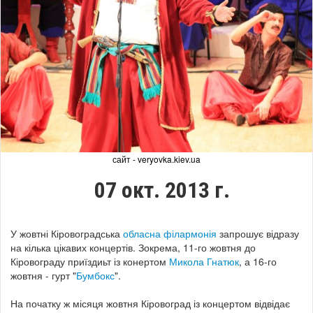
сайт - veryovka.kiev.ua
07 окт. 2013 г.
У жовтні Кіровоградська
обласна філармонія
запрошує відразу
на кілька цікавих концертів. Зокрема, 11-го жовтня до
Кіровограду приїздиьт із конертом
Микола Гнатюк
, а 16-го
жовтня - гурт "
Бумбокс
".
На початку ж місяця жовтня Кіровоград із концертом відвідає