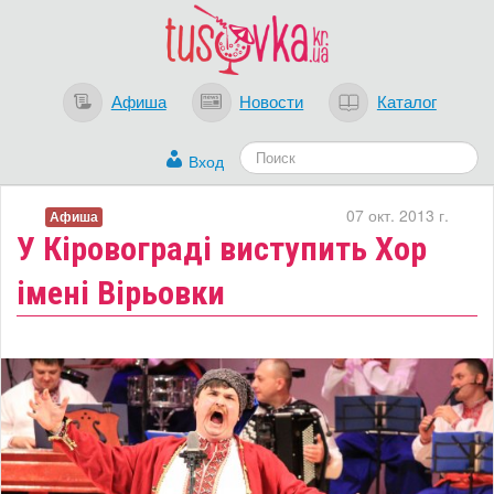
Афиша
Новости
Каталог
Вход
07 окт. 2013 г.
Афиша
У Кіровограді виступить Хор
імені Вірьовки