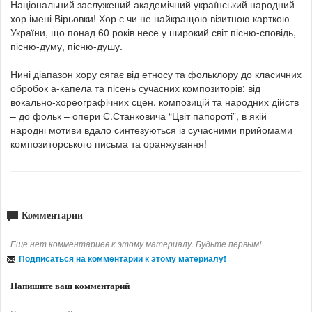
Національний заслужений академічний український народний
хор імені Вірьовки! Хор є чи не найкращою візитною карткою
України, що понад 60 років несе у широкий світ пісню-сповідь,
пісню-думу, пісню-душу.
Нині діапазон хору сягає від етносу та фольклору до класичних
обробок а-капела та пісень сучасних композиторів: від
вокально-хореографічних сцен, композицій та народних дійств
– до фольк – опери Є.Станковича “Цвіт папороті”, в якій
народні мотиви вдало синтезуються із сучасними прийомами
композиторського письма та оранжування!
Комментарии
Еще нет комментариев к этому материалу. Будьте первым!
Подписаться на комментарии к этому материалу!
Напишите ваш комментарий