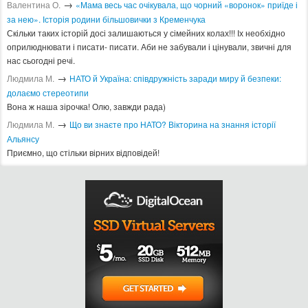
→
Валентина О.
«Мама весь час очікувала, що чорний «воронок» приїде і
за нею». Історія родини більшовички з Кременчука
Скільки таких історій досі залишаються у сімейних колах!!! Іх необхідно
оприлюднювати і писати- писати. Аби не забували і цінували, звичні для
нас сьогодні речі.
→
Людмила М.
​НАТО й Україна: співдружність заради миру й безпеки:
долаємо стереотипи
Вона ж наша зірочка! Олю, завжди рада)
→
Людмила М.
Що ви знаєте про НАТО? Вікторина на знання історії
Альянсу ​
Приємно, що стільки вірних відповідей!