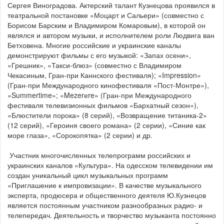
Сергея Виноградова. Актерский талант Кузнецова проявился в
театральной постановке «Моцарт и Сальери» (совместно с
Борисом Барским и Владимиром Комаровым), в которой он
являлся и автором музыки, и исполнителем роли Людвига ван
Бетховена. Многие российские и украинские каналы
демонстрируют фильмы с его музыкой: «Запах осени»,
«Грешник», «Такси-блюз» (совместно с Владимиром
Чекасиным, Гран-при Каннского фестиваля); «Impression»
(Гран-при Международного кинофестиваля «Пост-Монтре»),
«Summertime»; «Mezerеre» (Гран-при Международного
фестиваля телевизионных фильмов «Бархатный сезон»),
«Блюстители порока» (8 серий), «Возвращение титаника-2»
(12 серий), «Героиня своего романа» (2 серии), «Синие как
море глаза», «Сорокопятка» (2 серии) и др.
Участник многочисленных телепрограмм российских и
украинских каналов «Культура». На одесском телевидении им
создан уникальный цикл музыкальных программ
«Приглашение к импровизации». В качестве музыкального
эксперта, продюсера и общественного деятеля Ю.Кузнецов
является постоянным участником разнообразных радио- и
телепередач. Деятельность и творчество музыканта постоянно