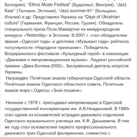
Болгария), “Ethno Music Festival” (Будапешт, Венгрия), “Jazz
Kaar” (Таллинн, Эстония), “Jazz summer-91” (Больцано,
Италия) и др. Представлял Украину на “Days of Ukrainian
culture” (Германия, Франция, Россия, Грузия). Обладатель
специального приза Пола Маккартни на международном
конкурсе «Yesterday» в Эстонии. В 2001 г. стал обладателем
звания «Одессит года» и диплома «Музыкант года» рейтинга
популярности «Народное признание». Победитель
Всеукраинского фестиваля «Культурный герой» в номинации
«Джазовая и импровизационная музыка». Лауреат российской
премии «Джаз-Богема-2002». Заслуженный деятель искусств
Украины.
Награждён: Почётным знаком губернатора Одесской области,
Почётным знаком Одесского областного совета, Почётным
знаком мэра г.Одессы «Знак пошани».
Начиная с 1979 г. преподавал импровизацию в Одесской
государственной консерватории им. А.В.Неждановой. В 1980г
стал одним из основателей эстрадно-джазового отделения
Одесского музыкального училища им. К.Ф. Данькевича. В том
же году стал основателем первого профессионального
джазового трио Одесской филармонии, совместно с