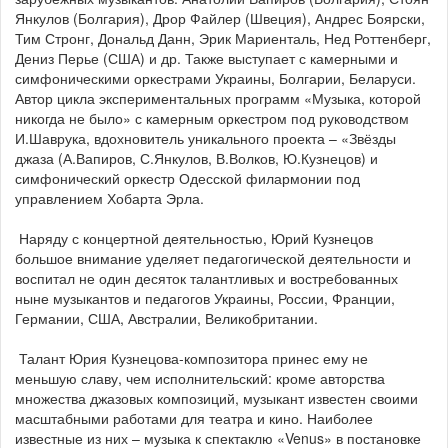
Янкулов (Болгария), Дрор Файлер (Швеция), Андрес Боярски,
Тим Стронг, Дональд Данн, Эрик Мариенталь, Нед Роттенберг,
Дениз Перье (США) и др. Также выступает с камерными и
симфоническими оркестрами Украины, Болгарии, Беларуси.
Автор цикла экспериментальных программ «Музыка, которой
никогда не было» с камерным оркестром под руководством
И.Шаврука, вдохновитель уникального проекта – «Звёзды
джаза (А.Вапиров, С.Янкулов, В.Волков, Ю.Кузнецов) и
симфонический оркестр Одесской филармонии под
управлением Хобарта Эрла.
Наряду с концертной деятельностью, Юрий Кузнецов
большое внимание уделяет педагогической деятельности и
воспитал не один десяток талантливых и востребованных
ныне музыкантов и педагогов Украины, России, Франции,
Германии, США, Австралии, Великобритании.
Талант Юрия Кузнецова-композитора принес ему не
меньшую славу, чем исполнительский: кроме авторства
множества джазовых композиций, музыкант известен своими
масштабными работами для театра и кино. Наиболее
известные из них – музыка к спектаклю «Venus» в постановке