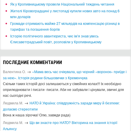
​Як у Кропивницькому провели Національний тиждень читання
​Жителі Кіровоградщині у листопаді купили нових авто на понад 6
млн доларів
​Громади отримають майже 27 мільярдів на компенсацію різниці в
тарифах та погашення боргів
Історію політичного авантюриста, чиє ім’я знав увесь
Єлисаветградський повіт, розповіли у Кропивницькому
ПОСЛЕДНИЕ КОММЕНТАРИИ
→
Валентина О.
«Мама весь час очікувала, що чорний «воронок» приїде і
за нею». Історія родини більшовички з Кременчука
Скільки таких історій досі залишаються у сімейних колах!!! Іх необхідно
оприлюднювати і писати- писати. Аби не забували і цінували, звичні для
нас сьогодні речі.
→
Людмила М.
​НАТО й Україна: співдружність заради миру й безпеки:
долаємо стереотипи
Вона ж наша зірочка! Олю, завжди рада)
→
Людмила М.
Що ви знаєте про НАТО? Вікторина на знання історії
Альянсу ​