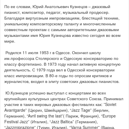
По ее словам, Юрий Анатольевич Кузнецов – джазовый
пианист, композитор, педагог, музыкальный продюсер.
Благодаря виртуозным импровизациям, блестящей технике,
уникальному композиторскому таланту и многочисленным
совместным проектам с самыми авторитетными джазовыми
музыкантами имя Юрия Кузнецова известно сегодня во всем
мире.
Родился 11 июля 1953 г в Одессе. Окончил школу
им.профессора Столярского и Одесскую консерваторию по
классу фортепиано. В 1973 году начал активную концертную
деятельность. С 1979 года вел в Одесской консерватории
класс импровизации. В 80-е годы по опросам критиков и
журналистов, входил в элиту советских джазовых пианистов.
Ю.Кузнецов успешно выступал с концертами во всех
крупнейших культурных центрах Советского Союза. Принимал
участие в таких мировых джазовых фестивалях как: ”Soviet
Avantgarde” (Цюрих, Швейцария), “Jazz Tage” (Берлин,
Германия), “Avril swing the last”( Париж, Франция), “Europe
Festival Jazz” (Италия), “Jazz Balticа” (Германия),
“Jazzmigrazione” (Турин, Италия), “Varna Summer” (Варна,