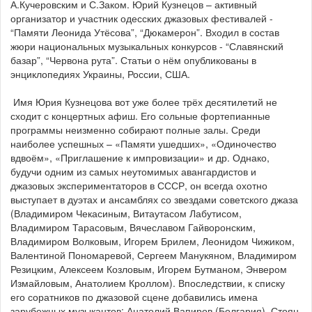
А.Кучеровским и С.Заком. Юрий Кузнецов – активный
организатор и участник одесских джазовых фестивалей -
“Памяти Леонида Утёсова”, “Дюкамерон”. Входил в состав
жюри национальных музыкальных конкурсов - “Славянский
базар”, “Червона рута”. Статьи о нём опубликованы в
энциклопедиях Украины, России, США.
Имя Юрия Кузнецова вот уже более трёх десятилетий не
сходит с концертных афиш. Его сольные фортепианные
программы неизменно собирают полные залы. Среди
наиболее успешных – «Памяти ушедших», «Одиночество
вдвоём», «Приглашение к импровизации» и др. Однако,
будучи одним из самых неутомимых авангардистов и
джазовых экспериментаторов в СССР, он всегда охотно
выступает в дуэтах и ансамблях со звездами советского джаза
(Владимиром Чекасиным, Витаутасом Лабутисом,
Владимиром Тарасовым, Вячеславом Гайворонским,
Владимиром Волковым, Игорем Брилем, Леонидом Чижиком,
Валентиной Пономаревой, Сергеем Манукяном, Владимиром
Резицким, Алексеем Козловым, Игорем Бутманом, Энвером
Измайловым, Анатолием Кроллом). Впоследствии, к списку
его соратников по джазовой сцене добавились имена
зарубежных музыкантов: Анатолий Вапиров (Болгария), Стоян