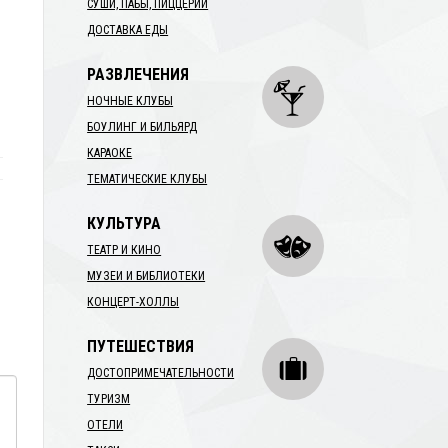
СУШИ, ПАБЫ, ПИЦЦЕРИИ
ДОСТАВКА ЕДЫ
РАЗВЛЕЧЕНИЯ
НОЧНЫЕ КЛУБЫ
БОУЛИНГ И БИЛЬЯРД
КАРАОКЕ
ТЕМАТИЧЕСКИЕ КЛУБЫ
КУЛЬТУРА
ТЕАТР И КИНО
МУЗЕИ И БИБЛИОТЕКИ
КОНЦЕРТ-ХОЛЛЫ
ПУТЕШЕСТВИЯ
ДОСТОПРИМЕЧАТЕЛЬНОСТИ
ТУРИЗМ
ОТЕЛИ