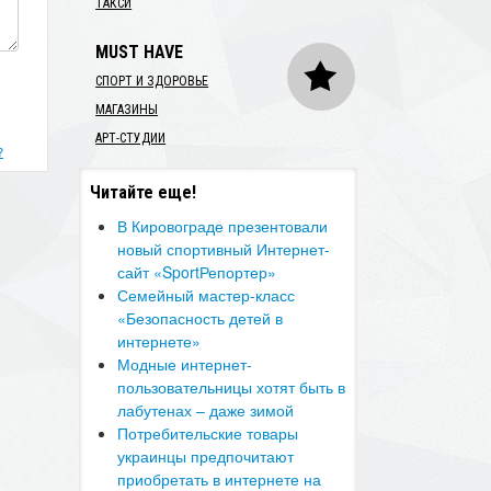
ТАКСИ
MUST HAVE
СПОРТ И ЗДОРОВЬЕ
МАГАЗИНЫ
АРТ-СТУДИИ
?
Читайте еще!
В Кировограде презентовали
новый спортивный Интернет-
сайт «SportРепортер»
Семейный мастер-класс
«Безопасность детей в
интернете»
​Модные интернет-
пользовательницы хотят быть в
лабутенах – даже зимой
Потребительские товары
украинцы предпочитают
приобретать в интернете на