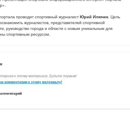
р».
портала проводит спортивный журналист
Юрий Илючек
. Цель
познакомить журналистов, представителей спортивной
и, руководство города и области с новым уникальным для
ны спортивным ресурсом.
и
тариев к этому материалу. Будьте первым!
на комментарии к этому материалу!
комментарий