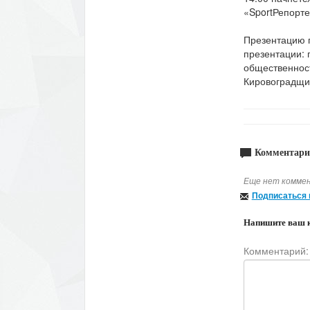
«SportРепорте
Презентацию 
презентации: 
общественност
Кировоградщи
Комментари
Еще нет коммен
Подписаться 
Напишите ваш 
Комментарий: