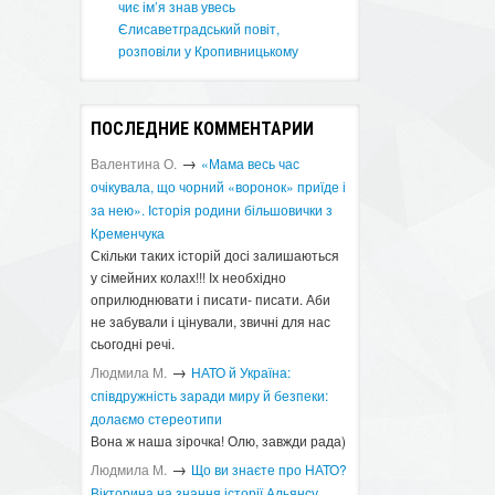
чиє ім’я знав увесь
Єлисаветградський повіт,
розповіли у Кропивницькому
ПОСЛЕДНИЕ КОММЕНТАРИИ
→
Валентина О.
«Мама весь час
очікувала, що чорний «воронок» приїде і
за нею». Історія родини більшовички з
Кременчука
Скільки таких історій досі залишаються
у сімейних колах!!! Іх необхідно
оприлюднювати і писати- писати. Аби
не забували і цінували, звичні для нас
сьогодні речі.
→
Людмила М.
​НАТО й Україна:
співдружність заради миру й безпеки:
долаємо стереотипи
Вона ж наша зірочка! Олю, завжди рада)
→
Людмила М.
Що ви знаєте про НАТО?
Вікторина на знання історії Альянсу ​