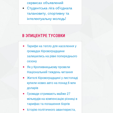
сервисах объявлений
Студентська ліга об'єднала
талановиту, спортивну та
інтелектуальну молодь!
В ЭПИЦЕНТРЕ ТУСОВКИ
​Тарифи на тепло для населення у
громадах Кіровоградщини
залишились на рівні попереднього
сезону
​Як у Кропивницькому провели
Національний тиждень читання
​Жителі Кіровоградщині у листопаді
купили нових авто на понад 6 млн
доларів
​Громади отримають майже 27
мільярдів на компенсацію різниці в
тарифах та погашення боргів
Історію політичного авантюриста,