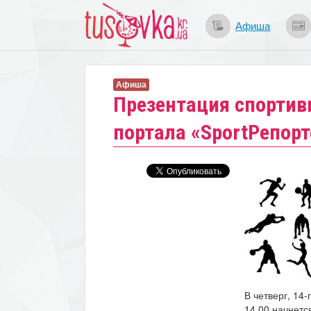
Афиша
Афиша
Презентация спортив
портала «SportРепорт
В четверг, 14-
14.00 начнет