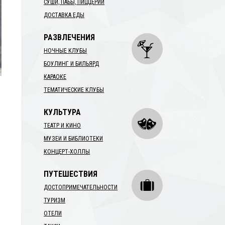
СУШИ, ПАБЫ, ПИЦЦЕРИИ
ДОСТАВКА ЕДЫ
РАЗВЛЕЧЕНИЯ
НОЧНЫЕ КЛУБЫ
БОУЛИНГ И БИЛЬЯРД
КАРАОКЕ
ТЕМАТИЧЕСКИЕ КЛУБЫ
КУЛЬТУРА
ТЕАТР И КИНО
МУЗЕИ И БИБЛИОТЕКИ
КОНЦЕРТ-ХОЛЛЫ
ПУТЕШЕСТВИЯ
ДОСТОПРИМЕЧАТЕЛЬНОСТИ
ТУРИЗМ
ОТЕЛИ