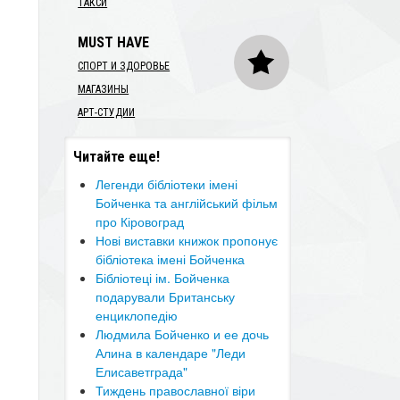
ТАКСИ
MUST HAVE
СПОРТ И ЗДОРОВЬЕ
МАГАЗИНЫ
АРТ-СТУДИИ
Читайте еще!
Легенди бібліотеки імені
Бойченка та англійський фільм
про Кіровоград
Нові виставки книжок пропонує
бібліотека імені Бойченка
Бібліотеці ім. Бойченка
подарували Британську
енциклопедію
Людмила Бойченко и ее дочь
Алина в календаре "Леди
Елисаветграда"
Тиждень православної віри