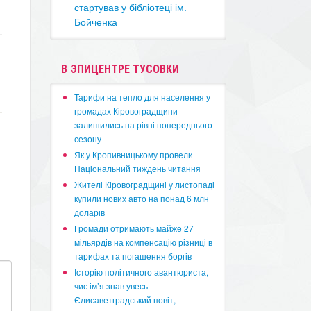
стартував у бібліотеці ім.
Бойченка
В ЭПИЦЕНТРЕ ТУСОВКИ
​Тарифи на тепло для населення у
громадах Кіровоградщини
залишились на рівні попереднього
сезону
​Як у Кропивницькому провели
Національний тиждень читання
​Жителі Кіровоградщині у листопаді
купили нових авто на понад 6 млн
доларів
​Громади отримають майже 27
мільярдів на компенсацію різниці в
тарифах та погашення боргів
Історію політичного авантюриста,
чиє ім’я знав увесь
Єлисаветградський повіт,