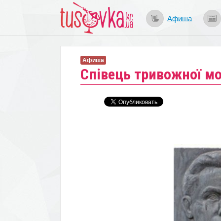
Афиша
Афиша
Співець тривожної м