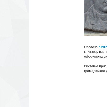
Обласна
біблі
книжкову виста
оформлена вис
Виставка прис
громадського д