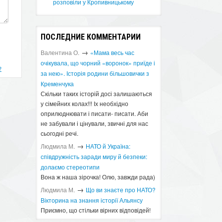
розповіли у Кропивницькому
ПОСЛЕДНИЕ КОММЕНТАРИИ
→
Валентина О.
«Мама весь час
очікувала, що чорний «воронок» приїде і
?
за нею». Історія родини більшовички з
Кременчука
Скільки таких історій досі залишаються
у сімейних колах!!! Іх необхідно
оприлюднювати і писати- писати. Аби
не забували і цінували, звичні для нас
сьогодні речі.
→
Людмила М.
​НАТО й Україна:
співдружність заради миру й безпеки:
долаємо стереотипи
Вона ж наша зірочка! Олю, завжди рада)
→
Людмила М.
Що ви знаєте про НАТО?
Вікторина на знання історії Альянсу ​
Приємно, що стільки вірних відповідей!