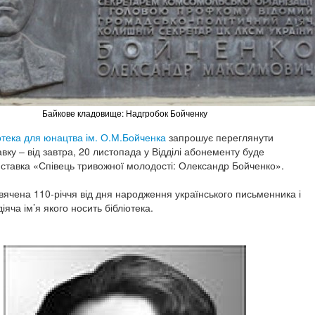
Байкове кладовище: Надгробок Бойченку
отека для юнацтва ім. О.М.Бойченка
запрошує переглянути
вку – від завтра, 20 листопада у Відділі абонементу буде
тавка «Співець тривожної молодості: Олександр Бойченко».
вячена 110-річчя від дня народження українського письменника і
іяча ім’я якого носить бібліотека.