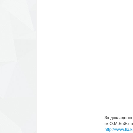
За докладною 
ім.О.М.Бойченк
http
://www.lib.k