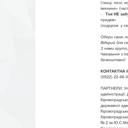
(танці, пісні,
іменини» (час
-
Тіні НЕ за
предків»
(подорож у сві
Обери свою ло
Відкрий для с
З нами круто
Чаювання з печ
безкоштовно!
КОНТАКТНА 
(0522) 22-66-
ПАРТНЕРИ: Упр
адміністрації;
Кіровоградсько
державної адм
Кіровоградськ
Кіровоградськ
№ 2 ім.Ю.С.Ме
Кіровоградськ