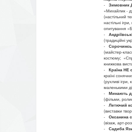
-
Зимовник 
«Михайлик - д
(настільний те
настільні ігри
опитування «Бі
-
Андріївськ
(традиційні ук
-
Сорочинсь
(майстер-класи
костюму; «Спр
книжкова виста
-
Країна НЕ 
країні сонячни
(рухливі ігри,
маленькими ді
-
Минають дн
(фільми, ролик
-
Летючий к
(виставки твор
-
Оксанина 
(візаж, арт-ро
-
Садиба Яз