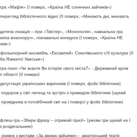
ра «Мафія» (І поверх, «Країна НЕ сонячних зайчиків»)
ерегляд бібліотечного відео (ІІ поверх, «Минають дні, минають
итяча локація – ігри «Твістер», «Монополія», навчальна гра
аїка власноруч», пізнавальні конкурси (І поверх, «Країна НЕ
иків»)
ольклорний ансамбль «Ексампей» Соколівського с/б культури (ІІ
ба Язикатої Хвеськи»)
гра-пазл «Чи знаєте Ви історію свого міста?» - Державний архів
ї області (ІІ поверх)
дегустація українських вареників (І поверх, фойє бібліотеки)
подорож у світ легенд та зустріч з привидом бібліотеки (шукай
провідника в потойбічний світ на І поверсі у фойє бібліотеки)
флеш-гра «Збери фразу – отримай приз!» (умови гри шукай на І
 з роздягальнею)
уривок з вистави «За двома зайцями» - аматорський театр