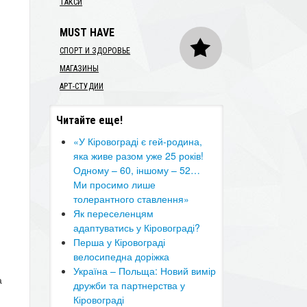
ТАКСИ
MUST HAVE
СПОРТ И ЗДОРОВЬЕ
МАГАЗИНЫ
АРТ-СТУДИИ
Читайте еще!
«У Кіровограді є гей-родина,
яка живе разом уже 25 років!
Одному – 60, іншому – 52…
Ми просимо лише
толерантного ставлення»
Як переселенцям
адаптуватись у Кіровограді?
Перша у Кіровограді
велосипедна доріжка
Україна – Польща: Новий вимір
а
дружби та партнерства у
Кіровограді