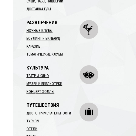
СУШИ, ПАБЫ, ПИЦЦЕРИИ
ДОСТАВКА ЕДЫ
РАЗВЛЕЧЕНИЯ
НОЧНЫЕ КЛУБЫ
БОУЛИНГ И БИЛЬЯРД
КАРАОКЕ
ТЕМАТИЧЕСКИЕ КЛУБЫ
КУЛЬТУРА
ТЕАТР И КИНО
МУЗЕИ И БИБЛИОТЕКИ
КОНЦЕРТ-ХОЛЛЫ
ПУТЕШЕСТВИЯ
ДОСТОПРИМЕЧАТЕЛЬНОСТИ
ТУРИЗМ
;
ОТЕЛИ