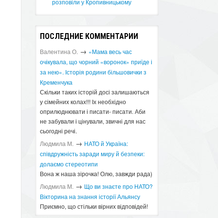
розповіли у Кропивницькому
ПОСЛЕДНИЕ КОММЕНТАРИИ
→
Валентина О.
«Мама весь час
очікувала, що чорний «воронок» приїде і
за нею». Історія родини більшовички з
Кременчука
Скільки таких історій досі залишаються
у сімейних колах!!! Іх необхідно
оприлюднювати і писати- писати. Аби
не забували і цінували, звичні для нас
сьогодні речі.
→
Людмила М.
​НАТО й Україна:
співдружність заради миру й безпеки:
долаємо стереотипи
Вона ж наша зірочка! Олю, завжди рада)
→
Людмила М.
Що ви знаєте про НАТО?
Вікторина на знання історії Альянсу ​
Приємно, що стільки вірних відповідей!