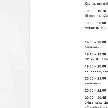
Крупського с/б
19.00 – 19.15
(ІІ поверх, «С
19.00 – 20.00
п
минають ночі
19.00 – 20.00
зайчиків»)
19.15 – 19.30
№2 ім. Ю.С.Ме
19.30 – 20.00
«
караваєм, св
20.00 – 21.00
зайчиків»)
20.00 – 22.00
в
20.00 – 20.45
«
східні танці в
«Садиба Язика