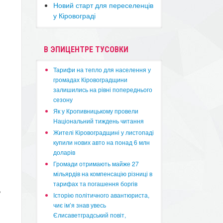
Новий старт для переселенців
у Кіровограді
В ЭПИЦЕНТРЕ ТУСОВКИ
​Тарифи на тепло для населення у
громадах Кіровоградщини
залишились на рівні попереднього
сезону
​Як у Кропивницькому провели
Національний тиждень читання
​Жителі Кіровоградщині у листопаді
купили нових авто на понад 6 млн
доларів
​Громади отримають майже 27
мільярдів на компенсацію різниці в
тарифах та погашення боргів
,
Історію політичного авантюриста,
чиє ім’я знав увесь
Єлисаветградський повіт,