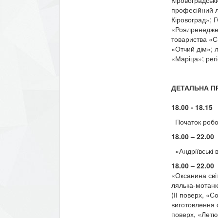
професійний л
Кіровоград»; 
«Роялренеджер
товариства «С
«Отчий дім»; 
«Маріца»; рег
ДЕТАЛЬНА П
18.00 - 18.15
в
Початок робо
18.00 – 22.00
«Андріївські 
18.00 – 22.00
м
«Оксанина світ
лялька-мотанк
(ІІ поверх, «
виготовлення о
поверх, «Летю