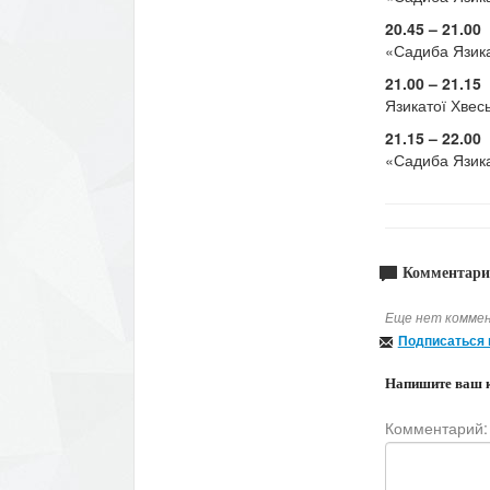
20.45 – 21.00
«Садиба Язика
21.00 – 21.15
д
Язикатої Хвес
21.15 – 22.00
«
«Садиба Язика
Комментари
Еще нет коммен
Подписаться 
Напишите ваш 
Комментарий: