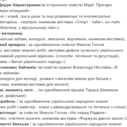
Джури Характерника
/за історичною повістю Марії Пригари
жура козацький»
ніс і хокей, гра в шахи та інші розважальні та інтелектуальні
, вікторина - сюрприз, книжкова виставка «Спорт - тайм»; он-лайн
бліотека у віртуальному світі»);
і вечорниці
раїнські забави, конкурси, змагання, ворожіння, книжкова виставка);
кий ярмарок
/ за однойменною повістю Миколи Гоголя
, виставки творчих робіт, виставка-дефіле сучасного українського
авжній український вареник» (способи ліплення та дегустація),
вка «Звичаї українського народу»);
сонячних Зайчиків
/за повістю-казкою Всеволода Нестайка «В
х зайчиків»
 конкурси для молоді; розваги з веселим мімом для батьків з
тьми, книжкова виставка для малечі);
і, минають ночі
… /за однойменним віршем Тараса Шевченка
и, діафільми);
орабель
/ за однойменною українською народною казкою
чих робіт і майстер - класи з авіамоделювання та ліплення з глини);
світлиця
/ за повістю Миколи Гоголя «Ніч перед Різдвом»
зпис, плетіння косичок, книжкова виставка «Формула дівочої краси»)
икатої Хвеськи
/ за однойменною українською народною казкою