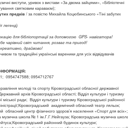
 музичні виступи, уривок з вистави «За двома зайцями», «Бібліотечні
тування святковим караваєм);
бутих предків
/ за повістю Михайла Коцюбинського «Тіні забутих
т легенд)
кацію для бібліопортації за допомогою GPS- навігатора!
ебе чарівний світ читання, розваг та пригод!
,креативно, драйвово!
ивом та традиційні українські вареники для усіх відвідувачів
ІНФОРМАЦІЯ:
01; 0954747588; 0954712767
авління молоді та спорту Кіровоградської обласної державної
 Державний архів Кіровоградської області; Відділ культури і туризму
ї міської ради; Відділ культури і туризму Кіровоградської районної
іністрації;Кіровоградський академічний обласний театр ляльок;
ий обласний центр фізичного здоров’я населення «Спорт для всіх»;
а музична школа № 1 ім.Г.Г.Нейгауза; Кіровоградська музична школ
йтуса;Кіровоградський районний будинок культури;
ий професійний ліцей побутового обслуговування; Кіровоградський