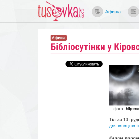
Афиша
Афиша
Бібліосутінки у Кіров
фото - http://n
Тільки 13 груд
для юнацтва і
Карта порта