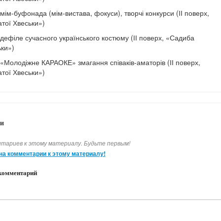
мім-буфонада (мім-вистава, фокуси), творчі конкурси (ІІ поверх,
тої Хвеськи»)
ефіле сучасного українського костюму (ІІ поверх, «Садиба
ьки»)
Молодіжне КАРАОКЕ» змагання співаків-аматорів (ІІ поверх,
тої Хвеськи»)
и
тариев к этому материалу. Будьте первым!
на комментарии к этому материалу!
комментарий