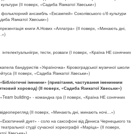
 культури (ІІ поверх, «Садиба Язикатої Хвеськи»)
фольклорний ансамбль «Ексампей» Соколівського с/б культури
адиба Язикатої Хвеськи»)
резентація книги А.Нових «Аллатра» (ІІ поверх, «Минають дні,
…»)
інтелектуальніігри, тести, розваги (І поверх, «Країна НЕ сонячних
капела бандуристів «Україночка» Кіровоградської музичної школи
йтуса (ІІ поверх, «Садиба Язикатої Хвеськи»)
Бібліотечні іменини» (привітання, частування іменинним
ятковий хоровод) (ІІ поверх, «Садиба Язикатої Хвеськи»)
«Team building» - командна гра (І поверх, «Країна НЕ сонячних
ідеоперегляд (ІІ поверх, «Минають дні, минають ночі…»)
Екзотичний дует» - соло на саксофоні від Дениса Чернецького та
ід театральної студії сучасної хореографії «Маріца» (ІІ поверх,
тої Хвеськи»)