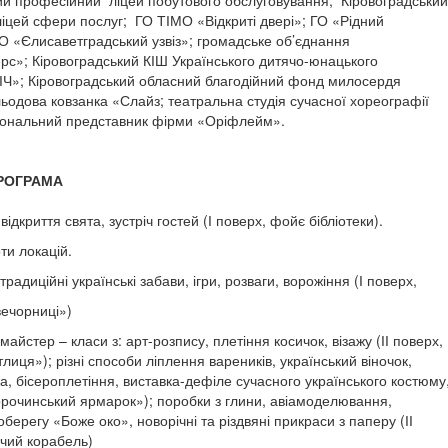
іцей сфери послуг; ГО ТІМО «Відкриті двері»; ГО «Рідний
ГО «Єлисаветградський узвіз»; громадське об’єднання
с»; Кіровоградський КІШ Українського дитячо-юнацького
ІЧ»; Кіровоградський обласний благодійний фонд милосердя
льодова ковзанка «Слайз; театральна студія сучасної хореографії
іональний представник фірми «Оріфлейм».
РОГРАМА
ідкриття свята, зустріч гостей (І поверх, фойє бібліотеки).
ти локацій.
традиційні українські забави, ігри, розваги, ворожіння (І поверх,
вечорниці»)
айстер – класи з: арт-розпису, плетіння косичок, візажу (ІІ поверх,
лиця»); різні способи ліплення вареників, український віночок,
а, бісероплетіння, виставка-дефіле сучасного українського костюму
Сорочинський ярмарок»); поробки з глини, авіамоделювання,
берегу «Боже око», новорічні та різдвяні прикраси з паперу (ІІ
чий корабель)