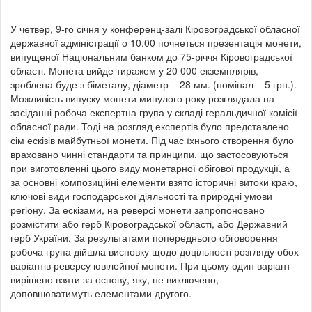
У четвер, 9-го січня у конференц-залі Кіровоградської обласної
державної адміністрації о 10.00 почнеться презентація монети,
випущеної Національним банком до 75-річчя Кіровоградської
області. Монета вийде тиражем у 20 000 екземплярів,
зроблена буде з біметалу, діаметр – 28 мм. (номінал – 5 грн.).
Можливість випуску монети минулого року розглядала на
засіданні робоча експертна група у складі геральдичної комісії
обласної ради. Тоді на розгляд експертів було представлено
сім ескізів майбутньої монети. Під час їхнього створення було
враховано чинні стандарти та принципи, що застосовуються
при виготовленні цього виду монетарної обігової продукції, а
за основні композиційні елементи взято історичні витоки краю,
ключові види господарської діяльності та природні умови
регіону. За ескізами, на реверсі монети запропоновано
розмістити або герб Кіровоградської області, або Державний
герб України. За результатами попереднього обговорення
робоча група дійшла висновку щодо доцільності розгляду обох
варіантів реверсу ювілейної монети. При цьому один варіант
вирішено взяти за основу, яку, не виключено,
доповнюватимуть елементами другого.