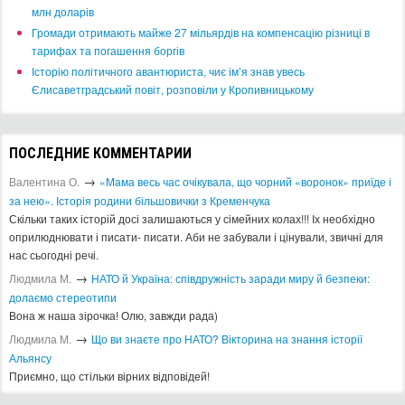
млн доларів
​Громади отримають майже 27 мільярдів на компенсацію різниці в
тарифах та погашення боргів
Історію політичного авантюриста, чиє ім’я знав увесь
Єлисаветградський повіт, розповіли у Кропивницькому
ПОСЛЕДНИЕ КОММЕНТАРИИ
→
Валентина О.
«Мама весь час очікувала, що чорний «воронок» приїде і
за нею». Історія родини більшовички з Кременчука
Скільки таких історій досі залишаються у сімейних колах!!! Іх необхідно
оприлюднювати і писати- писати. Аби не забували і цінували, звичні для
нас сьогодні речі.
→
Людмила М.
​НАТО й Україна: співдружність заради миру й безпеки:
долаємо стереотипи
Вона ж наша зірочка! Олю, завжди рада)
→
Людмила М.
Що ви знаєте про НАТО? Вікторина на знання історії
Альянсу ​
Приємно, що стільки вірних відповідей!