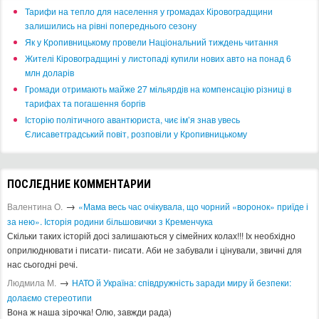
​Тарифи на тепло для населення у громадах Кіровоградщини
залишились на рівні попереднього сезону
​Як у Кропивницькому провели Національний тиждень читання
​Жителі Кіровоградщині у листопаді купили нових авто на понад 6
млн доларів
​Громади отримають майже 27 мільярдів на компенсацію різниці в
тарифах та погашення боргів
Історію політичного авантюриста, чиє ім’я знав увесь
Єлисаветградський повіт, розповіли у Кропивницькому
ПОСЛЕДНИЕ КОММЕНТАРИИ
→
Валентина О.
«Мама весь час очікувала, що чорний «воронок» приїде і
за нею». Історія родини більшовички з Кременчука
Скільки таких історій досі залишаються у сімейних колах!!! Іх необхідно
оприлюднювати і писати- писати. Аби не забували і цінували, звичні для
нас сьогодні речі.
→
Людмила М.
​НАТО й Україна: співдружність заради миру й безпеки:
долаємо стереотипи
Вона ж наша зірочка! Олю, завжди рада)