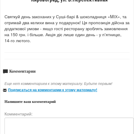
Святкуй день закоханих у Суші-барі & шоколадниця «MІХ», та
отримай два келихи вина у подарунок! Ця пропозиція дійсна за
додаткової умови - якщо гості ресторану зроблять замовлення
на 150 грн. і більше. Акція діє лише один день - у п'ятницю,
14-го лютого.
Комментарии
Еще нет комментариев к этому материалу. Будьте первым!
Подписаться на комментарии к этому материалу!
Напишите ваш комментарий
Комментарий: