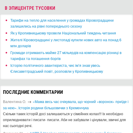
В ЭПИЦЕНТРЕ ТУСОВКИ
​Тарифи на тепло для населення у громадах Кіровоградщини
залишились на рівні попереднього сезону
​Як у Кропивницькому провели Національний тиждень читання
​Жителі Кіровоградщині у листопаді купили нових авто на понад 6
млн доларів
​Громади отримають майже 27 мільярдів на компенсацію різниці в
тарифах та погашення боргів
Історію політичного авантюриста, чиє ім’я знав увесь
Єлисаветградський повіт, розповіли у Кропивницькому
ПОСЛЕДНИЕ КОММЕНТАРИИ
→
Валентина О.
«Мама весь час очікувала, що чорний «воронок» приїде і
за нею». Історія родини більшовички з Кременчука
Скільки таких історій досі залишаються у сімейних колах!!! Іх необхідно
оприлюднювати і писати- писати. Аби не забували і цінували, звичні для
нас сьогодні речі.