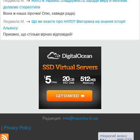
→
Людмила М.
​НАТО й Україна: співдружність заради миру й безпеки:
долаємо стереотипи
Вона ж наша зірочка! Олю, завжди рада)
→
Людмила М.
Що ви знаєте про НАТО? Вікторина на знання історії
Альянсу ​
Приємно, що стільки вірних відповідей!
Редакция:
info@tusovka.kr.ua
|
Privacy Policy