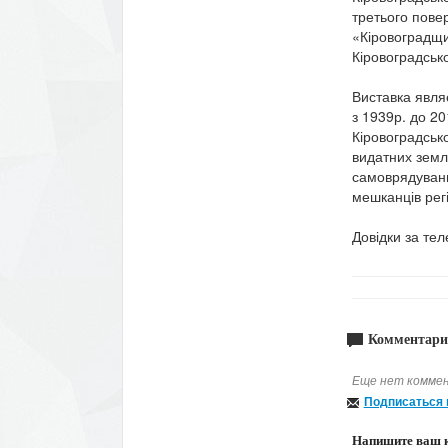
третього пове
«Кіровоградщи
Кіровоградськ
Виставка явля
з 1939р. до 2
Кіровоградсько
видатних земля
самоврядуванн
мешканців рег
Довідки за тел
Комментари
Еще нет коммен
Подписаться 
Напишите ваш 