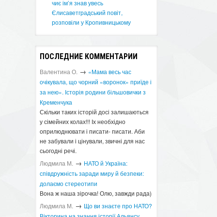
чиє ім’я знав увесь
Єлисаветградський повіт,
розповіли у Кропивницькому
ПОСЛЕДНИЕ КОММЕНТАРИИ
→
Валентина О.
«Мама весь час
очікувала, що чорний «воронок» приїде і
за нею». Історія родини більшовички з
Кременчука
Скільки таких історій досі залишаються
у сімейних колах!!! Іх необхідно
оприлюднювати і писати- писати. Аби
не забували і цінували, звичні для нас
сьогодні речі.
→
Людмила М.
​НАТО й Україна:
співдружність заради миру й безпеки:
долаємо стереотипи
Вона ж наша зірочка! Олю, завжди рада)
→
Людмила М.
Що ви знаєте про НАТО?
Вікторина на знання історії Альянсу ​