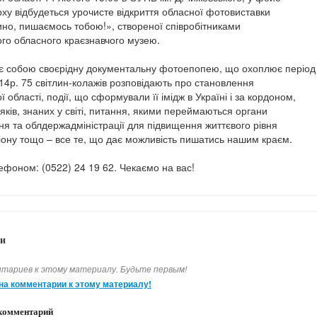
рху відбудеться урочисте відкриття обласної фотовиставки
но, пишаємось тобою!», створеної співробітниками
ого обласного краєзнавчого музею.
є собою своєрідну документальну фотоепопею, що охоплює період
014р. 75 світлин-колажів розповідають про становлення
ї області, події, що сформували її імідж в Україні і за кордоном,
ків, знаних у світі, питання, якими переймаються органи
я та облдержадміністрації для підвищення життєвого рівня
іону тощо – все те, що дає можливість пишатись нашим краєм.
ефоном: (0522) 24 19 62. Чекаємо на вас!
и
тариев к этому материалу. Будьте первым!
на комментарии к этому материалу!
комментарий