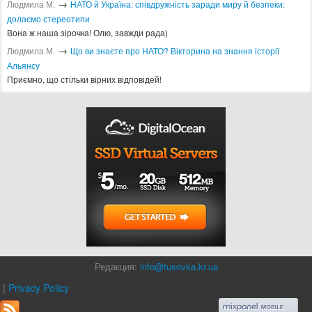
→
Людмила М.
​НАТО й Україна: співдружність заради миру й безпеки:
долаємо стереотипи
Вона ж наша зірочка! Олю, завжди рада)
→
Людмила М.
Що ви знаєте про НАТО? Вікторина на знання історії
Альянсу ​
Приємно, що стільки вірних відповідей!
Редакция:
info@tusovka.kr.ua
|
Privacy Policy