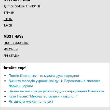
ДОСТОПРИМЕЧАТЕЛЬНОСТИ
ТУРИЗМ
ОТЕЛИ
ТАКСИ
MUST HAVE
СПОРТ И ЗДОРОВЬЕ
МАГАЗИНЫ
АРТ-СТУДИИ
Читайте еще!
Поезія Шевченка – то музика душі народної
Вишита мелодія української душі: Персональна виставка
Лариси Зоріної
Цікава експозиція до річниці від дня народження Шевченка
​Катя Несен: "Мистецтво музики навколо..."
Як відчути музику по нотах?