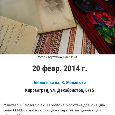
фото - http://www.nter.net.ua
20 февр. 2014 г.
Бібліотека ім. Є. Маланюка
Кировоград, ул. Декабристов, 6\15
У четвер 20 лютого о 17.00 обласна бібліотека для юнацтва
імені О.М.Бойченка запрошує на чергове засідання клубу
«Ліра». Цього разу захід присвячено 200-річчю від дня