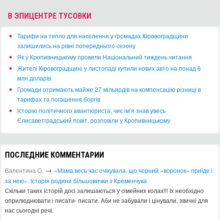
В ЭПИЦЕНТРЕ ТУСОВКИ
​Тарифи на тепло для населення у громадах Кіровоградщини
залишились на рівні попереднього сезону
​Як у Кропивницькому провели Національний тиждень читання
​Жителі Кіровоградщині у листопаді купили нових авто на понад 6
млн доларів
​Громади отримають майже 27 мільярдів на компенсацію різниці в
тарифах та погашення боргів
Історію політичного авантюриста, чиє ім’я знав увесь
Єлисаветградський повіт, розповіли у Кропивницькому
ПОСЛЕДНИЕ КОММЕНТАРИИ
→
Валентина О.
«Мама весь час очікувала, що чорний «воронок» приїде і
за нею». Історія родини більшовички з Кременчука
Скільки таких історій досі залишаються у сімейних колах!!! Іх необхідно
оприлюднювати і писати- писати. Аби не забували і цінували, звичні для
нас сьогодні речі.