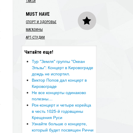
ТАКСИ
MUST HAVE
СПОРТ И ЗДОРОВЬЕ
МАГАЗИНЫ
АРТ-СТУДИИ
Читайте еще!
Тур "Земля" группы "Океан
Эльзы": Концерт в Кировограде
дождь не испортил.
Виктор Попов дал концерт в
Кировограде
Не все концерты одинаково
полезны…
Рок-концерт и четыре корейца
в честь 1025-й годовщины
Крещения Руси
Узнайте больше о концерте,
который будет посвящен Риччи