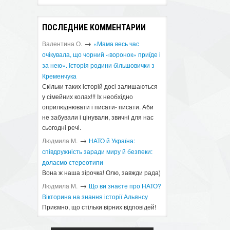
ПОСЛЕДНИЕ КОММЕНТАРИИ
→
Валентина О.
«Мама весь час
очікувала, що чорний «воронок» приїде і
за нею». Історія родини більшовички з
Кременчука
Скільки таких історій досі залишаються
у сімейних колах!!! Іх необхідно
оприлюднювати і писати- писати. Аби
не забували і цінували, звичні для нас
сьогодні речі.
→
Людмила М.
​НАТО й Україна:
співдружність заради миру й безпеки:
долаємо стереотипи
Вона ж наша зірочка! Олю, завжди рада)
→
Людмила М.
Що ви знаєте про НАТО?
Вікторина на знання історії Альянсу ​
Приємно, що стільки вірних відповідей!