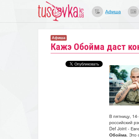
Афиша
Афиша
Кажэ Обойма даст ко
В пятницу, 14
российский рэ
Def Joint - Е
Обойма
. Это