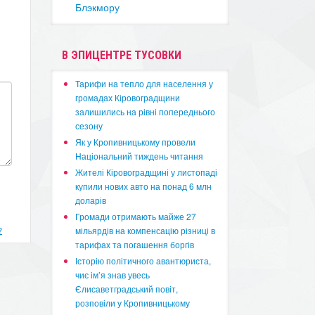
Блэкмору
В ЭПИЦЕНТРЕ ТУСОВКИ
​Тарифи на тепло для населення у
громадах Кіровоградщини
залишились на рівні попереднього
сезону
​Як у Кропивницькому провели
Національний тиждень читання
​Жителі Кіровоградщині у листопаді
купили нових авто на понад 6 млн
доларів
​Громади отримають майже 27
?
мільярдів на компенсацію різниці в
тарифах та погашення боргів
Історію політичного авантюриста,
чиє ім’я знав увесь
Єлисаветградський повіт,
розповіли у Кропивницькому