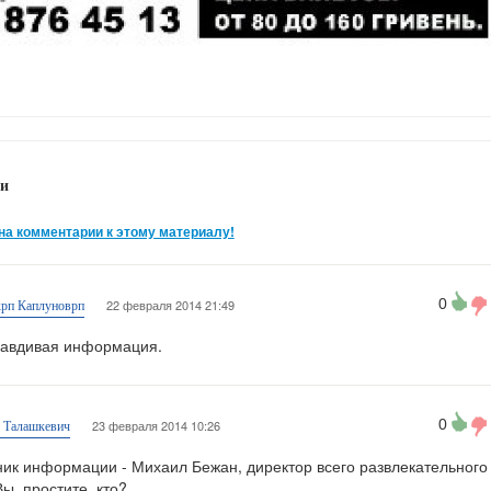
и
на комментарии к этому материалу!
0
22 февраля 2014 21:49
рп Каплуноврп
равдивая информация.
0
23 февраля 2014 10:26
я Талашкевич
ник информации - Михаил Бежан, директор всего развлекательного
ы, простите, кто?