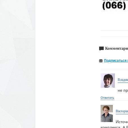
Комментари
Подписаться 
Владик
не п
Ответить
Вікторі
Источ
комплекса. А В