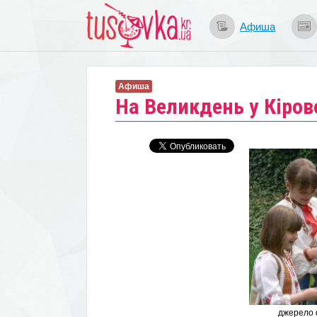
Афиша
Афиша
​На Великдень у Кіров
джерело 