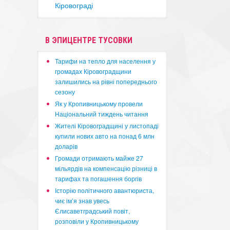
Кіровограді
В ЭПИЦЕНТРЕ ТУСОВКИ
​Тарифи на тепло для населення у
громадах Кіровоградщини
залишились на рівні попереднього
сезону
​Як у Кропивницькому провели
Національний тиждень читання
​Жителі Кіровоградщині у листопаді
купили нових авто на понад 6 млн
доларів
​Громади отримають майже 27
мільярдів на компенсацію різниці в
тарифах та погашення боргів
Історію політичного авантюриста,
чиє ім’я знав увесь
Єлисаветградський повіт,
розповіли у Кропивницькому