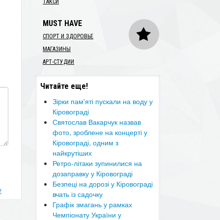
ТАКСИ
MUST HAVE
СПОРТ И ЗДОРОВЬЕ
МАГАЗИНЫ
АРТ-СТУДИИ
Читайте еще!
Зірки пам'яті пускали на воду у
Кіровограді
Святослав Вакарчук назвав
фото, зроблене на концерті у
Кіровограді, одним з
найкрутіших
Ретро-літаки зупинилися на
дозаправку у Кіровограді
​Безпеці на дорозі у Кіровограді
?
вчать із садочку
Графік змагань у рамках
Чемпіонату України у