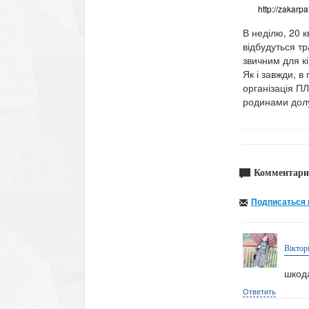
http://zakarpa
В неділю, 20 к
відбудуться тр
звичним для кі
Як і завжди, в
організація П
родинами долу
Комментари
Подписаться 
Віктор
шкод
Ответить