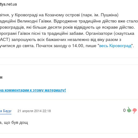
ttya.net.ua
вітня, у Кіровограді на Козачому острові (парк. ім. Пушкіна)
адиційні Великодні Гаївки. Відроджене традиційне дійство вже стало
ровоградців, які більше десяти років відвідують це яскраве дійство.
 програмі Гаївок пісні та традиційні забави. Організатори (скаутська
ЛАСТ) запрошують всіх бажаючих незалежно від віку разом з
читися до свята. Початок заходу о 14.00, пише "
весь Кіровоград
".
и
на комментарии к этому материалу!
0
21 апреля 2014 22:18
ія Бауде
а, що був дощ