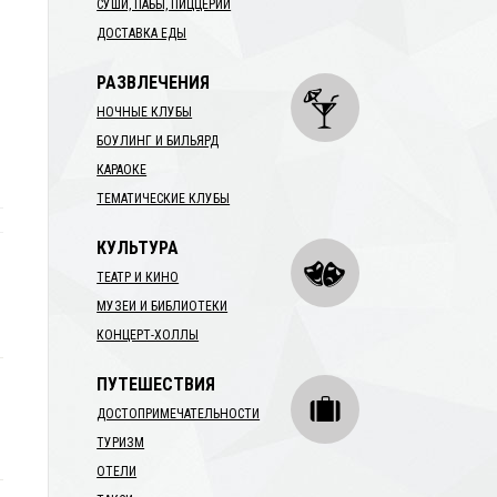
СУШИ, ПАБЫ, ПИЦЦЕРИИ
ДОСТАВКА ЕДЫ
РАЗВЛЕЧЕНИЯ
НОЧНЫЕ КЛУБЫ
БОУЛИНГ И БИЛЬЯРД
КАРАОКЕ
ТЕМАТИЧЕСКИЕ КЛУБЫ
КУЛЬТУРА
ТЕАТР И КИНО
МУЗЕИ И БИБЛИОТЕКИ
КОНЦЕРТ-ХОЛЛЫ
ПУТЕШЕСТВИЯ
ДОСТОПРИМЕЧАТЕЛЬНОСТИ
ТУРИЗМ
ОТЕЛИ