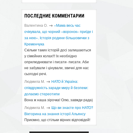
ПОСЛЕДНИЕ КОММЕНТАРИИ
→
Валентина О.
«Мама весь час
очікувала, що чорний «воронок» приїде і
за нею». Історія родини більшовички з
Кременчука
Скільки таких історій досі залишаються
у сімейних колах!!! Іх необхідно
оприлюднювати і писати- писати. Аби
не забували і цінували, звичні для нас
сьогодні речі.
→
Людмила М.
​НАТО й Україна:
співдружність заради миру й безпеки:
долаємо стереотипи
Вона ж наша зірочка! Олю, завжди рада)
→
Людмила М.
Що ви знаєте про НАТО?
Вікторина на знання історії Альянсу ​
Приємно, що стільки вірних відповідей!