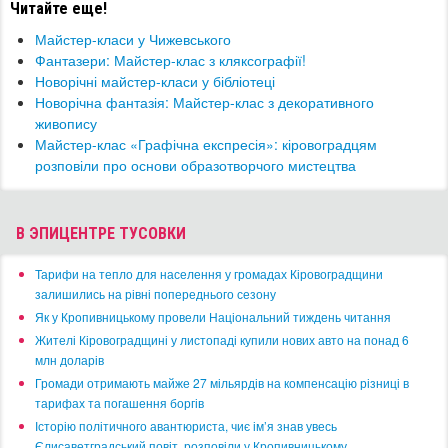
Читайте еще!
Майстер-класи у Чижевського
Фантазери: Майстер-клас з кляксографії!
Новорічні майстер-класи у бібліотеці
Новорічна фантазія: Майстер-клас з декоративного
живопису
Майстер-клас «Графічна експресія»: кіровоградцям
розповіли про основи образотворчого мистецтва
В ЭПИЦЕНТРЕ ТУСОВКИ
​Тарифи на тепло для населення у громадах Кіровоградщини
залишились на рівні попереднього сезону
​Як у Кропивницькому провели Національний тиждень читання
​Жителі Кіровоградщині у листопаді купили нових авто на понад 6
млн доларів
​Громади отримають майже 27 мільярдів на компенсацію різниці в
тарифах та погашення боргів
Історію політичного авантюриста, чиє ім’я знав увесь
Єлисаветградський повіт, розповіли у Кропивницькому