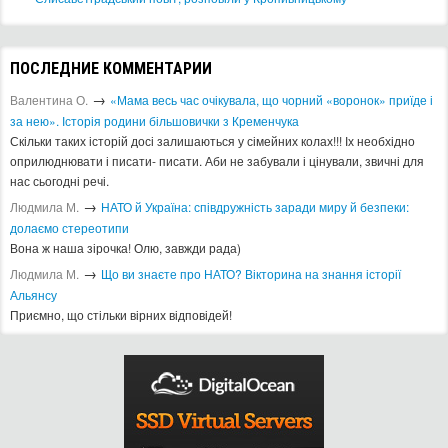
ПОСЛЕДНИЕ КОММЕНТАРИИ
→
Валентина О.
«Мама весь час очікувала, що чорний «воронок» приїде і
за нею». Історія родини більшовички з Кременчука
Скільки таких історій досі залишаються у сімейних колах!!! Іх необхідно
оприлюднювати і писати- писати. Аби не забували і цінували, звичні для
нас сьогодні речі.
→
Людмила М.
​НАТО й Україна: співдружність заради миру й безпеки:
долаємо стереотипи
Вона ж наша зірочка! Олю, завжди рада)
→
Людмила М.
Що ви знаєте про НАТО? Вікторина на знання історії
Альянсу ​
Приємно, що стільки вірних відповідей!