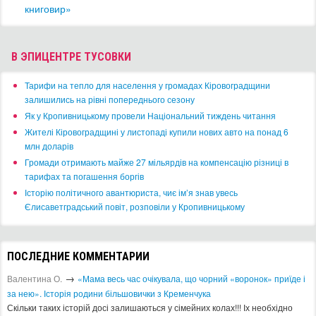
книговир»
В ЭПИЦЕНТРЕ ТУСОВКИ
​Тарифи на тепло для населення у громадах Кіровоградщини
залишились на рівні попереднього сезону
​Як у Кропивницькому провели Національний тиждень читання
​Жителі Кіровоградщині у листопаді купили нових авто на понад 6
млн доларів
​Громади отримають майже 27 мільярдів на компенсацію різниці в
тарифах та погашення боргів
Історію політичного авантюриста, чиє ім’я знав увесь
Єлисаветградський повіт, розповіли у Кропивницькому
ПОСЛЕДНИЕ КОММЕНТАРИИ
→
Валентина О.
«Мама весь час очікувала, що чорний «воронок» приїде і
за нею». Історія родини більшовички з Кременчука
Скільки таких історій досі залишаються у сімейних колах!!! Іх необхідно