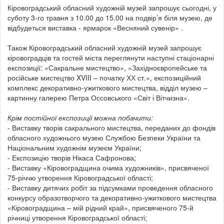
Кіровоградський обласний художній музей запрошує сьогодні, у
суботу 3-го травня з 10.00 до 15.00 на подвір’я біля музею, де
відбудеться виставка - ярмарок «Весняний сувенір» .
Також Кіровоградський обласний художній музей запрошує
кіровоградців та гостей міста переглянути наступні стаціонарні
експозиції: «Сакральне мистецтво», «Західноєвропейське та
російське мистецтво XVIII – початку ХХ ст.», експозиційний
комплекс декоративно-ужиткового мистецтва, відділ музею –
картинну галерею Петра Оссовського «Світ і Вітчизна».
Крім постійної експозиції можна побачити:
- Виставку творів сакрального мистецтва, переданих до фондів
обласного художнього музею Службою Безпеки України та
Національним художнім музеєм України;
- Експозицію творів Нікаса Сафронова;
- Виставку «Кіровоградщина очима художників», присвяченої
75-річчю утворення Кіровоградської області;
- Виставку дитячих робіт за підсумками проведення обласного
конкурсу образотворчого та декоративно-ужиткового мистецтва
«Кіровоградщина – мій рідний край», присвяченого 75-й
річниці утворення Кіровоградської області;