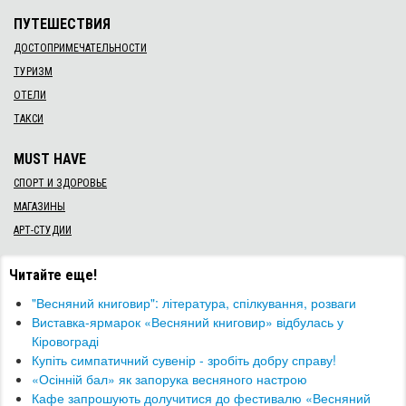
ПУТЕШЕСТВИЯ
ДОСТОПРИМЕЧАТЕЛЬНОСТИ
ТУРИЗМ
ОТЕЛИ
ТАКСИ
MUST HAVE
СПОРТ И ЗДОРОВЬЕ
МАГАЗИНЫ
АРТ-СТУДИИ
Читайте еще!
"Весняний книговир": література, спілкування, розваги
Виставка-ярмарок «Весняний книговир» відбулась у
Кіровограді
Купіть симпатичний сувенір - зробіть добру справу!
«Осінній бал» як запорука весняного настрою
Кафе запрошують долучитися до фестивалю «Весняний