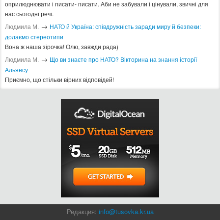
оприлюднювати і писати- писати. Аби не забували і цінували, звичні для
нас сьогодні речі.
→
Людмила М.
​НАТО й Україна: співдружність заради миру й безпеки:
долаємо стереотипи
Вона ж наша зірочка! Олю, завжди рада)
→
Людмила М.
Що ви знаєте про НАТО? Вікторина на знання історії
Альянсу ​
Приємно, що стільки вірних відповідей!
Редакция:
info@tusovka.kr.ua