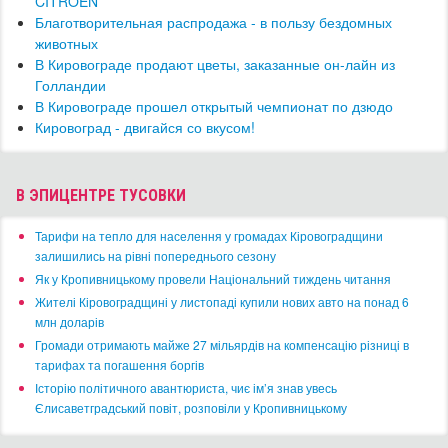
CITROEN
Благотворительная распродажа - в пользу бездомных
животных
В Кировограде продают цветы, заказанные он-лайн из
Голландии
В Кировограде прошел открытый чемпионат по дзюдо
Кировоград - двигайся со вкусом!
В ЭПИЦЕНТРЕ ТУСОВКИ
​Тарифи на тепло для населення у громадах Кіровоградщини
залишились на рівні попереднього сезону
​Як у Кропивницькому провели Національний тиждень читання
​Жителі Кіровоградщині у листопаді купили нових авто на понад 6
млн доларів
​Громади отримають майже 27 мільярдів на компенсацію різниці в
тарифах та погашення боргів
Історію політичного авантюриста, чиє ім’я знав увесь
Єлисаветградський повіт, розповіли у Кропивницькому