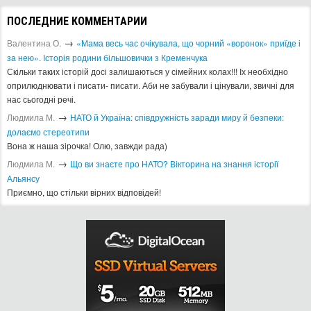
ПОСЛЕДНИЕ КОММЕНТАРИИ
→
Валентина О.
«Мама весь час очікувала, що чорний «воронок» приїде і
за нею». Історія родини більшовички з Кременчука
Скільки таких історій досі залишаються у сімейних колах!!! Іх необхідно
оприлюднювати і писати- писати. Аби не забували і цінували, звичні для
нас сьогодні речі.
→
Людмила М.
​НАТО й Україна: співдружність заради миру й безпеки:
долаємо стереотипи
Вона ж наша зірочка! Олю, завжди рада)
→
Людмила М.
Що ви знаєте про НАТО? Вікторина на знання історії
Альянсу ​
Приємно, що стільки вірних відповідей!