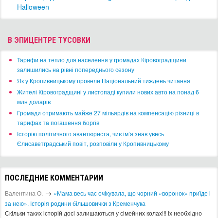
Halloween
В ЭПИЦЕНТРЕ ТУСОВКИ
​Тарифи на тепло для населення у громадах Кіровоградщини
залишились на рівні попереднього сезону
​Як у Кропивницькому провели Національний тиждень читання
​Жителі Кіровоградщині у листопаді купили нових авто на понад 6
млн доларів
​Громади отримають майже 27 мільярдів на компенсацію різниці в
тарифах та погашення боргів
Історію політичного авантюриста, чиє ім’я знав увесь
Єлисаветградський повіт, розповіли у Кропивницькому
ПОСЛЕДНИЕ КОММЕНТАРИИ
→
Валентина О.
«Мама весь час очікувала, що чорний «воронок» приїде і
за нею». Історія родини більшовички з Кременчука
Скільки таких історій досі залишаються у сімейних колах!!! Іх необхідно