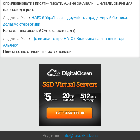
оприлюднювати і писати- писати. Аби не забували і цінували, звичні для
нас сьогодні речі.
→
Людмила М.
​НАТО й Україна: співдружність заради миру й безпеки:
долаємо стереотипи
Вона ж наша зірочка! Олю, завжди рада)
→
Людмила М.
Що ви знаєте про НАТО? Вікторина на знання історії
Альянсу ​
Приємно, що стільки вірних відповідей!
Редакция:
info@tusovka.kr.ua