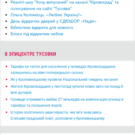
​Реаліті-шоу "Хочу випускний" на каналі "Кіровоград" та
голосування на сайті "Тусовка"
Ольга Коломієць: «Люблю Україну!»
День відкритих дверей у СДЮШОР «Надія»
​Бібліотека відкрита для кожного
Блоги під відкритим небом
В ЭПИЦЕНТРЕ ТУСОВКИ
​Тарифи на тепло для населення у громадах Кіровоградщини
залишились на рівні попереднього сезону
​Як у Кропивницькому провели Національний тиждень читання
​Жителі Кіровоградщині у листопаді купили нових авто на понад 6
млн доларів
​Громади отримають майже 27 мільярдів на компенсацію різниці в
тарифах та погашення боргів
Історію політичного авантюриста, чиє ім’я знав увесь
Єлисаветградський повіт, розповіли у Кропивницькому