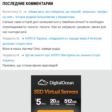
ПОСЛЕДНИЕ КОММЕНТАРИИ
→
Валентина О.
«Мама весь час очікувала, що чорний «воронок» приїде і
за нею». Історія родини більшовички з Кременчука
Скільки таких історій досі залишаються у сімейних колах!!! Іх необхідно
оприлюднювати і писати- писати. Аби не забували і цінували, звичні для
нас сьогодні речі.
→
Людмила М.
​НАТО й Україна: співдружність заради миру й безпеки:
долаємо стереотипи
Вона ж наша зірочка! Олю, завжди рада)
→
Людмила М.
Що ви знаєте про НАТО? Вікторина на знання історії
Альянсу ​
Приємно, що стільки вірних відповідей!