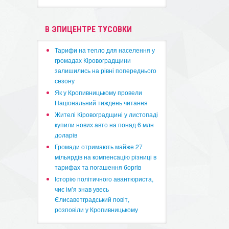
В ЭПИЦЕНТРЕ ТУСОВКИ
​Тарифи на тепло для населення у
громадах Кіровоградщини
залишились на рівні попереднього
сезону
​Як у Кропивницькому провели
Національний тиждень читання
​Жителі Кіровоградщині у листопаді
купили нових авто на понад 6 млн
доларів
​Громади отримають майже 27
мільярдів на компенсацію різниці в
тарифах та погашення боргів
Історію політичного авантюриста,
чиє ім’я знав увесь
Єлисаветградський повіт,
розповіли у Кропивницькому