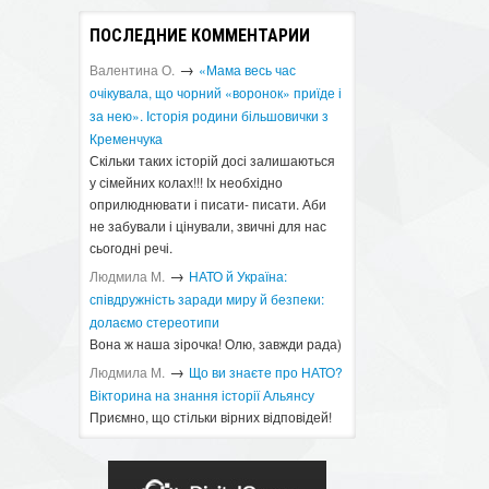
ПОСЛЕДНИЕ КОММЕНТАРИИ
→
Валентина О.
«Мама весь час
очікувала, що чорний «воронок» приїде і
за нею». Історія родини більшовички з
Кременчука
Скільки таких історій досі залишаються
у сімейних колах!!! Іх необхідно
оприлюднювати і писати- писати. Аби
не забували і цінували, звичні для нас
сьогодні речі.
→
Людмила М.
​НАТО й Україна:
співдружність заради миру й безпеки:
долаємо стереотипи
Вона ж наша зірочка! Олю, завжди рада)
→
Людмила М.
Що ви знаєте про НАТО?
Вікторина на знання історії Альянсу ​
Приємно, що стільки вірних відповідей!