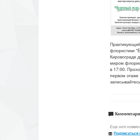
Практикующий
флористики "E
Кировограде д
миром флорист
в 17:00. Прохо
первом этаже 
записывайтесь
Комментари
Еще нет коммен
Подписаться 