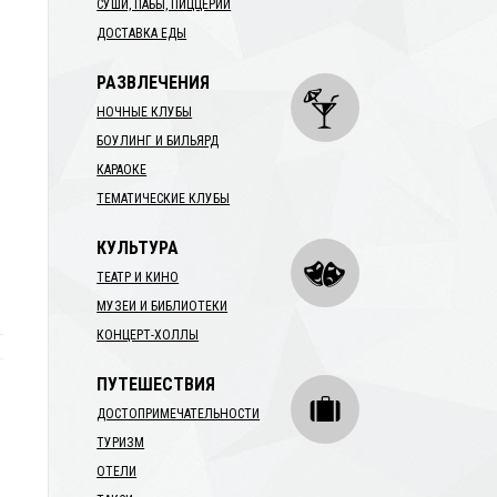
СУШИ, ПАБЫ, ПИЦЦЕРИИ
ДОСТАВКА ЕДЫ
РАЗВЛЕЧЕНИЯ
НОЧНЫЕ КЛУБЫ
БОУЛИНГ И БИЛЬЯРД
КАРАОКЕ
ТЕМАТИЧЕСКИЕ КЛУБЫ
КУЛЬТУРА
ТЕАТР И КИНО
МУЗЕИ И БИБЛИОТЕКИ
КОНЦЕРТ-ХОЛЛЫ
ПУТЕШЕСТВИЯ
ДОСТОПРИМЕЧАТЕЛЬНОСТИ
ТУРИЗМ
ОТЕЛИ