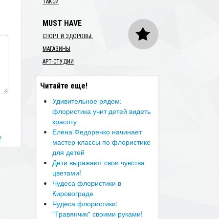
ТАКСИ
MUST HAVE
СПОРТ И ЗДОРОВЬЕ
МАГАЗИНЫ
АРТ-СТУДИИ
Читайте еще!
Удивительное рядом:
флористика учит детей видеть
красоту
​Елена Федоренко начинает
?
мастер-классы по флористике
для детей
Дети выражают свои чувства
цветами!
Чудеса флористики в
Кировограде
Чудеса флористики:
"Травянчик" своими руками!