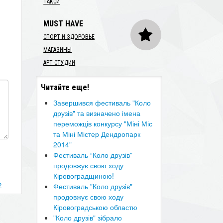
ТАКСИ
MUST HAVE
СПОРТ И ЗДОРОВЬЕ
МАГАЗИНЫ
АРТ-СТУДИИ
Читайте еще!
Завершився фестиваль "Коло
друзів" та визначено імена
переможців конкурсу "Міні Міс
та Міні Містер Дендропарк
2014"
​Фестиваль “Коло друзів”
продовжує свою ходу
Кіровоградщиною!
?
​Фестиваль "Коло друзів"
продовжує свою ходу
Кіровоградською областю
"Коло друзів" зібрало