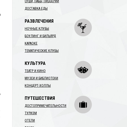
СУШИ, ПАБЫ, ПИЦЦЕРИИ
ДОСТАВКА ЕДЫ
м
РАЗВЛЕЧЕНИЯ
НОЧНЫЕ КЛУБЫ
БОУЛИНГ И БИЛЬЯРД
КАРАОКЕ
ТЕМАТИЧЕСКИЕ КЛУБЫ
КУЛЬТУРА
ТЕАТР И КИНО
МУЗЕИ И БИБЛИОТЕКИ
КОНЦЕРТ-ХОЛЛЫ
р
ПУТЕШЕСТВИЯ
ДОСТОПРИМЕЧАТЕЛЬНОСТИ
ТУРИЗМ
ОТЕЛИ