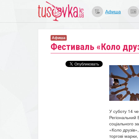
Афиша
Афиша
Фестиваль «Коло дру
У суботу 14 че
Регіональний 
соціального з
«Коло друзів»,
торгові марки