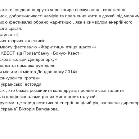
лю є поєднання друзів через щире спілкування ; вираження
мок, доброзичливості намірів та прагнення жити в дружбі під мирни
ою фестивалю обрано жар-птицю , яка є символом енергійного
кого щастя.
стивалю:
чих творчих колективів
имволу фестивалю «Жар-птиця- птиця щастя»»
й КВЕСТ від Приватбанку «Бонус- Квест»
Яскраві кольри Дендропарку»
марка та ярмарка рукоділля
и міс и міні містер Дендропарку 2014»
конкурси та ігротеки
к української естради
х , хто бажає розширити коло друзів, проявити свої таланти
ь із професіоналами різних мистецьких галузей.
рузями- це заряд позитивної енергії на цілий рік, впевнена директо
Україна” Вікторія Вагжанова.