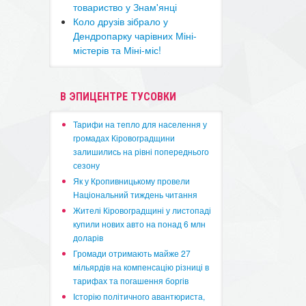
товариство у Знам'янці
Коло друзів зібрало у
Дендропарку чарівних Міні-
містерів та Міні-міс!
В ЭПИЦЕНТРЕ ТУСОВКИ
​Тарифи на тепло для населення у
громадах Кіровоградщини
залишились на рівні попереднього
сезону
​Як у Кропивницькому провели
Національний тиждень читання
​Жителі Кіровоградщині у листопаді
купили нових авто на понад 6 млн
доларів
​Громади отримають майже 27
мільярдів на компенсацію різниці в
тарифах та погашення боргів
Історію політичного авантюриста,