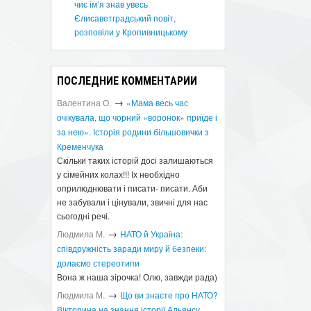
чиє ім’я знав увесь
Єлисаветградський повіт,
розповіли у Кропивницькому
ПОСЛЕДНИЕ КОММЕНТАРИИ
→
Валентина О.
«Мама весь час
очікувала, що чорний «воронок» приїде і
за нею». Історія родини більшовички з
Кременчука
Скільки таких історій досі залишаються
у сімейних колах!!! Іх необхідно
оприлюднювати і писати- писати. Аби
не забували і цінували, звичні для нас
сьогодні речі.
→
Людмила М.
​НАТО й Україна:
співдружність заради миру й безпеки:
долаємо стереотипи
Вона ж наша зірочка! Олю, завжди рада)
→
Людмила М.
Що ви знаєте про НАТО?
Вікторина на знання історії Альянсу ​