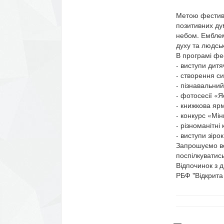
Метою фестива
позитивних ду
небом. Емблем
духу та людсь
В програмі фе
- виступи дитя
- створення с
- пізнавальни
- фотосесії «
- книжкова яр
- конкурс «Мін
- різноманітні 
- виступи зіро
Запрошуємо всі
поспілкуватис
Відпочинок з д
РБФ "Відкрита 