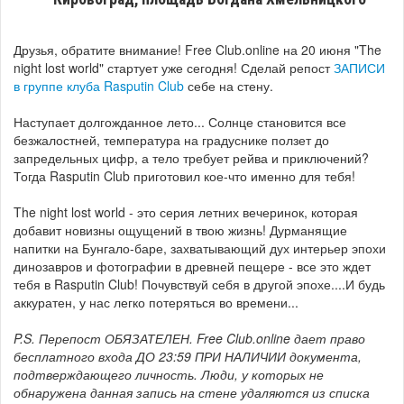
Друзья, обратите внимание!
Free Club.online на 20 июня "The
night lost world" стартует уже сегодня!
Сделай репост
ЗАПИСИ
в группе клуба Rasputin Club
себе на стену.
Наступает долгожданное лето...
Солнце становится все
безжалостней, температура на градуснике ползет до
запредельных цифр, а тело требует рейва и приключений?
Тогда Rasputin Club приготовил кое-что именно для тебя!
The night lost world - это с
ерия летних вечеринок, которая
добавит новизны ощущений в твою жизнь!
Дурманящие
напитки на Бунгало-баре, захватывающий дух интерьер эпохи
динозавров и фотографии в древней пещере - все это ждет
тебя в Rasputin Club!
Почувствуй себя в другой эпохе....И будь
аккуратен, у нас легко потеряться во времени...
P.S. Перепост ОБЯЗАТЕЛЕН. Free Club.online дает право
бесплатного входа ДО 23:59 ПРИ НАЛИЧИИ документа,
подтверждающего личность. Люди, у которых не
обнаружена данная запись на стене удаляются из списка