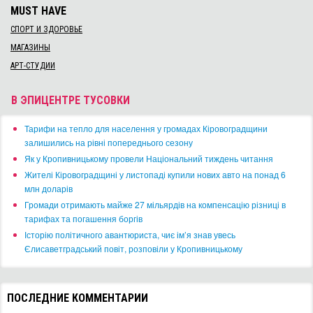
MUST HAVE
СПОРТ И ЗДОРОВЬЕ
МАГАЗИНЫ
АРТ-СТУДИИ
В ЭПИЦЕНТРЕ ТУСОВКИ
​Тарифи на тепло для населення у громадах Кіровоградщини
залишились на рівні попереднього сезону
​Як у Кропивницькому провели Національний тиждень читання
​Жителі Кіровоградщині у листопаді купили нових авто на понад 6
млн доларів
​Громади отримають майже 27 мільярдів на компенсацію різниці в
тарифах та погашення боргів
Історію політичного авантюриста, чиє ім’я знав увесь
Єлисаветградський повіт, розповіли у Кропивницькому
ПОСЛЕДНИЕ КОММЕНТАРИИ