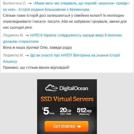
→
Валентина О.
«Мама весь час очікувала, що чорний «воронок» приїде і
за нею». Історія родини більшовички з Кременчука
Скільки таких історій досі залишаються у сімейних колах!!! Іх необхідно
оприлюднювати і писати- писати. Аби не забували і цінували, звичні для
нас сьогодні речі.
→
Людмила М.
​НАТО й Україна: співдружність заради миру й безпеки:
долаємо стереотипи
Вона ж наша зірочка! Олю, завжди рада)
→
Людмила М.
Що ви знаєте про НАТО? Вікторина на знання історії
Альянсу ​
Приємно, що стільки вірних відповідей!