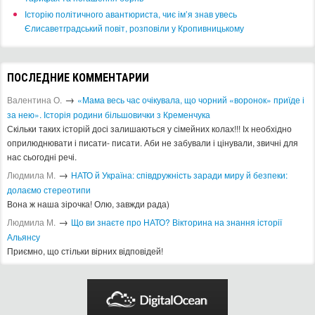
Історію політичного авантюриста, чиє ім’я знав увесь
Єлисаветградський повіт, розповіли у Кропивницькому
ПОСЛЕДНИЕ КОММЕНТАРИИ
→
Валентина О.
«Мама весь час очікувала, що чорний «воронок» приїде і
за нею». Історія родини більшовички з Кременчука
Скільки таких історій досі залишаються у сімейних колах!!! Іх необхідно
оприлюднювати і писати- писати. Аби не забували і цінували, звичні для
нас сьогодні речі.
→
Людмила М.
​НАТО й Україна: співдружність заради миру й безпеки:
долаємо стереотипи
Вона ж наша зірочка! Олю, завжди рада)
→
Людмила М.
Що ви знаєте про НАТО? Вікторина на знання історії
Альянсу ​
Приємно, що стільки вірних відповідей!