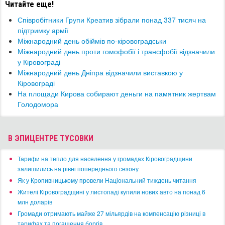
Читайте еще!
Співробітники Групи Креатив зібрали понад 337 тисяч на
підтримку армії
Міжнародний день обіймів по-кіровоградськи
Міжнародний день проти гомофобії і трансфобії відзначили
у Кіровограді
Міжнародний день Дніпра відзначили виставкою у
Кіровограді
На площади Кирова собирают деньги на памятник жертвам
Голодомора
В ЭПИЦЕНТРЕ ТУСОВКИ
​Тарифи на тепло для населення у громадах Кіровоградщини
залишились на рівні попереднього сезону
​Як у Кропивницькому провели Національний тиждень читання
​Жителі Кіровоградщині у листопаді купили нових авто на понад 6
млн доларів
​Громади отримають майже 27 мільярдів на компенсацію різниці в
тарифах та погашення боргів