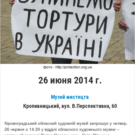
фото - http://protection.org.ua
26 июня 2014 г.
Музей мистецтв
Кропивницький, вул. В.Перспективна, 60
Кіровоградський обласний художній музей запрошує у четвер,
26 червня о 14.30 у відділі обласного художнього музею –
картинній галереї Петра Оссовського «Світ і Вітчизна»