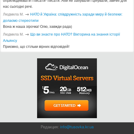
оприлюднювати і писати- писати. Аби не забували і цінували, звичні для
нас сьогодні речі.
→
Людмила М.
​НАТО й Україна: співдружність заради миру й безпеки:
долаємо стереотипи
Вона ж наша зірочка! Олю, завжди рада)
→
Людмила М.
Що ви знаєте про НАТО? Вікторина на знання історії
Альянсу ​
Приємно, що стільки вірних відповідей!
Редакция:
info@tusovka.kr.ua