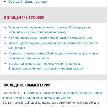
Сьогодні - День прапора
В ЭПИЦЕНТРЕ ТУСОВКИ
​Тарифи на тепло для населення у громадах Кіровоградщини
залишились на рівні попереднього сезону
​Як у Кропивницькому провели Національний тиждень читання
​Жителі Кіровоградщині у листопаді купили нових авто на понад 6
млн доларів
​Громади отримають майже 27 мільярдів на компенсацію різниці в
тарифах та погашення боргів
Історію політичного авантюриста, чиє ім’я знав увесь
Єлисаветградський повіт, розповіли у Кропивницькому
ПОСЛЕДНИЕ КОММЕНТАРИИ
→
Валентина О.
«Мама весь час очікувала, що чорний «воронок» приїде і
за нею». Історія родини більшовички з Кременчука
Скільки таких історій досі залишаються у сімейних колах!!! Іх необхідно