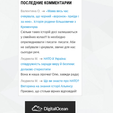
ПОСЛЕДНИЕ КОММЕНТАРИИ
→
Валентина О.
«Мама весь час
очікувала, що чорний «воронок» приїде і
за нею». Історія родини більшовички з
Кременчука
Скільки таких історій досі залишаються
у сімейних колах!!! Іх необхідно
оприлюднювати і писати- писати. Аби
не забували і цінували, звичні для нас
сьогодні речі.
→
Людмила М.
​НАТО й Україна:
співдружність заради миру й безпеки:
долаємо стереотипи
Вона ж наша зірочка! Олю, завжди рада)
→
Людмила М.
Що ви знаєте про НАТО?
Вікторина на знання історії Альянсу ​
Приємно, що стільки вірних відповідей!