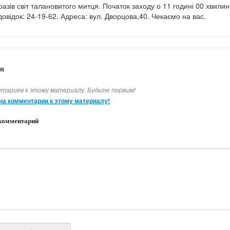
азів світ талановитого митця. Початок заходу о 11 годині 00 хвилин
овідок: 24-19-62. Адреса: вул. Дворцова,40. Чекаємо на вас.
и
тариев к этому материалу. Будьте первым!
на комментарии к этому материалу!
комментарий