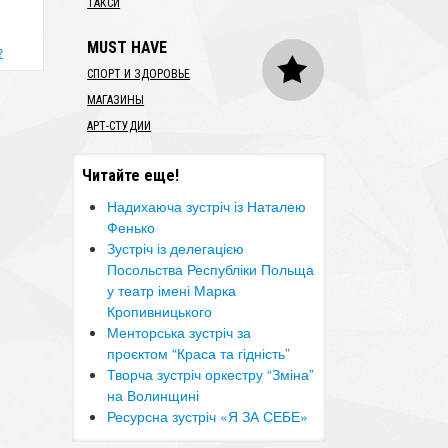
ТАКСИ
MUST HAVE
?
СПОРТ И ЗДОРОВЬЕ
МАГАЗИНЫ
АРТ-СТУДИИ
Читайте еще!
Надихаюча зустріч із Наталею
Фенько
​Зустріч із делегацією
Посольства Республіки Польща
у театр імені Марка
Кропивницького
Менторська зустріч за
проєктом “Краса та гідність”
Творча зустріч оркестру “Зміна”
на Волинщині
Ресурсна зустріч «Я ЗА СЕБЕ»