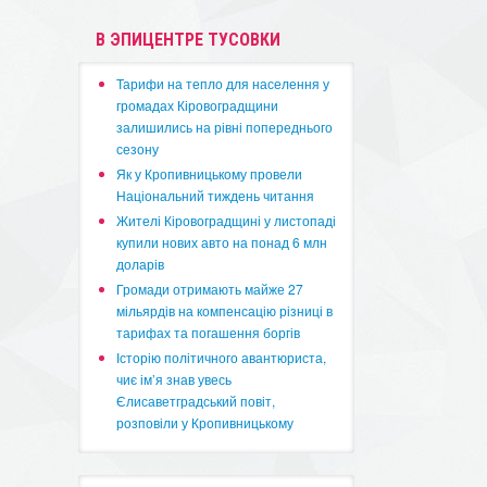
В ЭПИЦЕНТРЕ ТУСОВКИ
​Тарифи на тепло для населення у
громадах Кіровоградщини
залишились на рівні попереднього
сезону
​Як у Кропивницькому провели
Національний тиждень читання
​Жителі Кіровоградщині у листопаді
купили нових авто на понад 6 млн
доларів
​Громади отримають майже 27
мільярдів на компенсацію різниці в
тарифах та погашення боргів
Історію політичного авантюриста,
чиє ім’я знав увесь
Єлисаветградський повіт,
розповіли у Кропивницькому