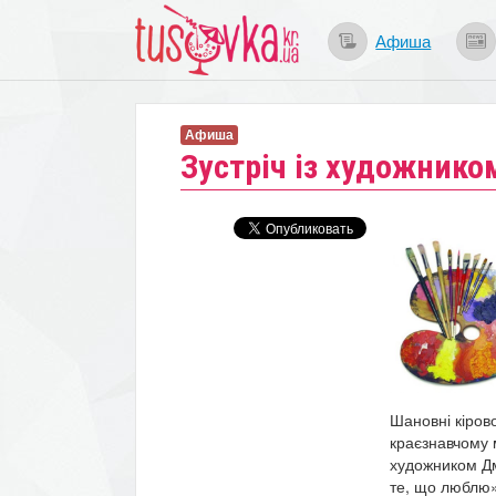
Афиша
Афиша
Зустріч із художник
Шановні кірово
краєзнавчому м
художником Дм
те, що люблю