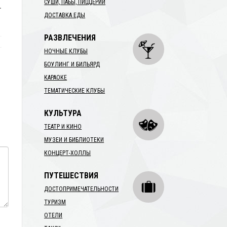
СУШИ, ПАБЫ, ПИЦЦЕРИИ
.
ДОСТАВКА ЕДЫ
РАЗВЛЕЧЕНИЯ
НОЧНЫЕ КЛУБЫ
БОУЛИНГ И БИЛЬЯРД
КАРАОКЕ
ТЕМАТИЧЕСКИЕ КЛУБЫ
КУЛЬТУРА
ТЕАТР И КИНО
МУЗЕИ И БИБЛИОТЕКИ
КОНЦЕРТ-ХОЛЛЫ
ПУТЕШЕСТВИЯ
ДОСТОПРИМЕЧАТЕЛЬНОСТИ
ТУРИЗМ
ОТЕЛИ