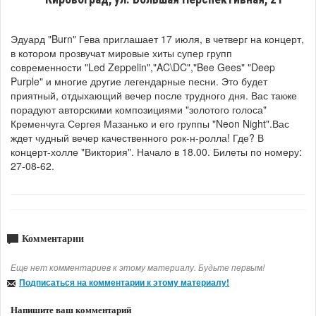
Эдуард "Burn" Гева приглашает
17 июля, в четверг на концерт,
в котором прозвучат мировые хиты супер групп
современности "Led Zeppelin","AC\DC","Bee Gees" "Deep
Purple" и многие другие легендарные песни. Это будет
приятный, отдыхающий вечер после трудного дня. Вас также
порадуют авторскими композициями "золотого голоса"
Кременчуга Сергея Мазанько и его группы "Neon Night".Вас
ждет чудный вечер качественного рок-н-ролла! Где? В
концерт-холле "Виктория". Начало в 18.00. Билеты по номеру:
27-08-62.
Комментарии
Еще нет комментариев к этому материалу. Будьте первым!
Подписаться на комментарии к этому материалу!
Напишите ваш комментарий