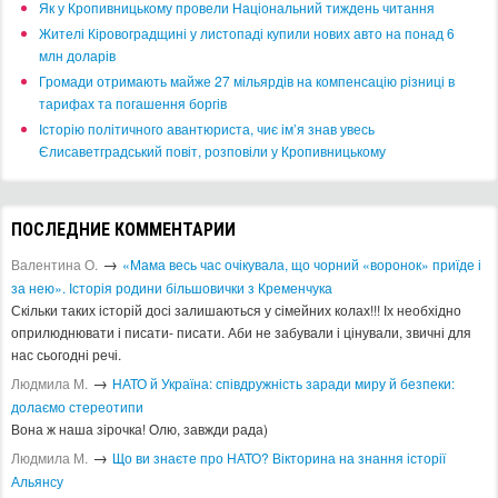
​Як у Кропивницькому провели Національний тиждень читання
​Жителі Кіровоградщині у листопаді купили нових авто на понад 6
млн доларів
​Громади отримають майже 27 мільярдів на компенсацію різниці в
тарифах та погашення боргів
Історію політичного авантюриста, чиє ім’я знав увесь
Єлисаветградський повіт, розповіли у Кропивницькому
ПОСЛЕДНИЕ КОММЕНТАРИИ
→
Валентина О.
«Мама весь час очікувала, що чорний «воронок» приїде і
за нею». Історія родини більшовички з Кременчука
Скільки таких історій досі залишаються у сімейних колах!!! Іх необхідно
оприлюднювати і писати- писати. Аби не забували і цінували, звичні для
нас сьогодні речі.
→
Людмила М.
​НАТО й Україна: співдружність заради миру й безпеки:
долаємо стереотипи
Вона ж наша зірочка! Олю, завжди рада)
→
Людмила М.
Що ви знаєте про НАТО? Вікторина на знання історії
Альянсу ​