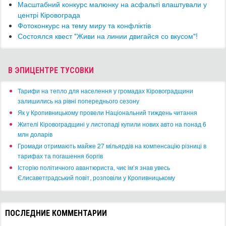
Масштабний конкурс малюнку на асфальті влаштували у
центрі Кіровограда
Фотоконкурс на тему миру та конфліктів
Состоялся квест "Живи на линии двигайся со вкусом"!
В ЭПИЦЕНТРЕ ТУСОВКИ
​Тарифи на тепло для населення у громадах Кіровоградщини
залишились на рівні попереднього сезону
​Як у Кропивницькому провели Національний тиждень читання
​Жителі Кіровоградщині у листопаді купили нових авто на понад 6
млн доларів
​Громади отримають майже 27 мільярдів на компенсацію різниці в
тарифах та погашення боргів
Історію політичного авантюриста, чиє ім’я знав увесь
Єлисаветградський повіт, розповіли у Кропивницькому
ПОСЛЕДНИЕ КОММЕНТАРИИ