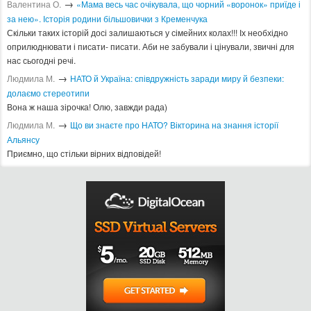
→
Валентина О.
«Мама весь час очікувала, що чорний «воронок» приїде і
за нею». Історія родини більшовички з Кременчука
Скільки таких історій досі залишаються у сімейних колах!!! Іх необхідно
оприлюднювати і писати- писати. Аби не забували і цінували, звичні для
нас сьогодні речі.
→
Людмила М.
​НАТО й Україна: співдружність заради миру й безпеки:
долаємо стереотипи
Вона ж наша зірочка! Олю, завжди рада)
→
Людмила М.
Що ви знаєте про НАТО? Вікторина на знання історії
Альянсу ​
Приємно, що стільки вірних відповідей!