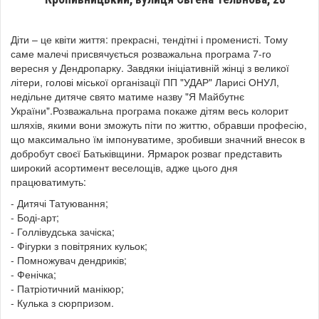
Діти – це квіти життя: прекрасні, тендітні і променисті. Тому
саме малечі присвячується розважальна програма 7-го
вересня у Дендропарку. Завдяки ініціативній жінці з великої
літери, голові міської організації ПП "УДАР" Ларисі ОНУЛ,
недільне дитяче свято матиме назву "Я Майбутнє
України".Розважальна програма покаже дітям весь колорит
шляхів, якими вони зможуть піти по життю, обравши професію,
що максимально їм імпонуватиме, зробивши значний внесок в
добробут своєї Батьківщини. Ярмарок розваг представить
широкий асортимент веселощів, адже цього дня
працюватимуть:
- Дитячі Татуювання;
- Боді-арт;
- Голлівудська зачіска;
- Фігурки з повітряних кульок;
- Помножувач дендриків;
- Фенічка;
- Патріотичний манікюр;
- Кулька з сюрпризом.