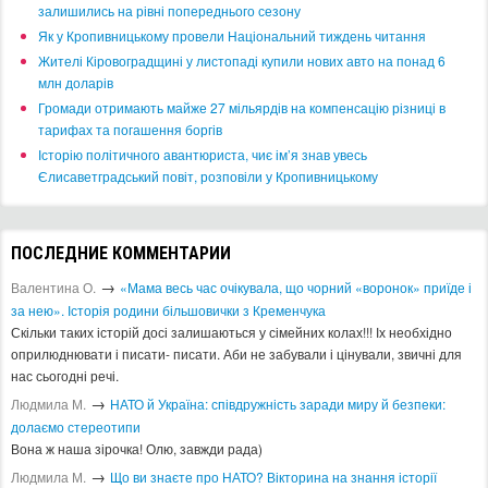
залишились на рівні попереднього сезону
​Як у Кропивницькому провели Національний тиждень читання
​Жителі Кіровоградщині у листопаді купили нових авто на понад 6
млн доларів
​Громади отримають майже 27 мільярдів на компенсацію різниці в
тарифах та погашення боргів
Історію політичного авантюриста, чиє ім’я знав увесь
Єлисаветградський повіт, розповіли у Кропивницькому
ПОСЛЕДНИЕ КОММЕНТАРИИ
→
Валентина О.
«Мама весь час очікувала, що чорний «воронок» приїде і
за нею». Історія родини більшовички з Кременчука
Скільки таких історій досі залишаються у сімейних колах!!! Іх необхідно
оприлюднювати і писати- писати. Аби не забували і цінували, звичні для
нас сьогодні речі.
→
Людмила М.
​НАТО й Україна: співдружність заради миру й безпеки:
долаємо стереотипи
Вона ж наша зірочка! Олю, завжди рада)
→
Людмила М.
Що ви знаєте про НАТО? Вікторина на знання історії