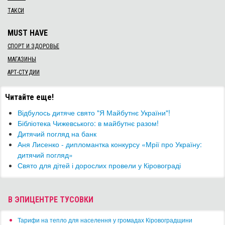
ТАКСИ
MUST HAVE
СПОРТ И ЗДОРОВЬЕ
МАГАЗИНЫ
АРТ-СТУДИИ
Читайте еще!
​Відбулось дитяче свято "Я Майбутнє України"!
​Бібліотека Чижевського: в майбутнє разом!
Дитячий погляд на банк
Аня Лисенко - дипломантка конкурсу «Мрії про Україну:
дитячий погляд»
Свято для дітей і дорослих провели у Кіровограді
В ЭПИЦЕНТРЕ ТУСОВКИ
​Тарифи на тепло для населення у громадах Кіровоградщини