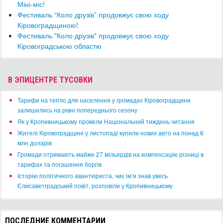
Міні-міс!
​Фестиваль “Коло друзів” продовжує свою ходу
Кіровоградщиною!
​Фестиваль "Коло друзів" продовжує свою ходу
Кіровоградською областю
В ЭПИЦЕНТРЕ ТУСОВКИ
​Тарифи на тепло для населення у громадах Кіровоградщини
залишились на рівні попереднього сезону
​Як у Кропивницькому провели Національний тиждень читання
​Жителі Кіровоградщині у листопаді купили нових авто на понад 6
млн доларів
​Громади отримають майже 27 мільярдів на компенсацію різниці в
тарифах та погашення боргів
Історію політичного авантюриста, чиє ім’я знав увесь
Єлисаветградський повіт, розповіли у Кропивницькому
ПОСЛЕДНИЕ КОММЕНТАРИИ