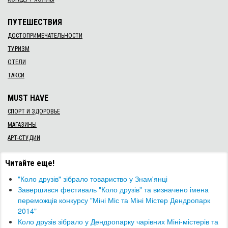
ПУТЕШЕСТВИЯ
ДОСТОПРИМЕЧАТЕЛЬНОСТИ
ТУРИЗМ
ОТЕЛИ
ТАКСИ
MUST HAVE
СПОРТ И ЗДОРОВЬЕ
МАГАЗИНЫ
АРТ-СТУДИИ
Читайте еще!
"Коло друзів" зібрало товариство у Знам'янці
Завершився фестиваль "Коло друзів" та визначено імена
переможців конкурсу "Міні Міс та Міні Містер Дендропарк
2014"
Коло друзів зібрало у Дендропарку чарівних Міні-містерів та