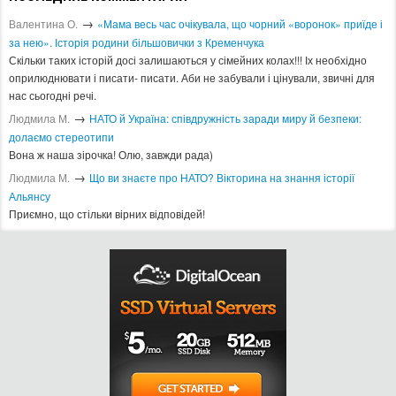
→
Валентина О.
«Мама весь час очікувала, що чорний «воронок» приїде і
за нею». Історія родини більшовички з Кременчука
Скільки таких історій досі залишаються у сімейних колах!!! Іх необхідно
оприлюднювати і писати- писати. Аби не забували і цінували, звичні для
нас сьогодні речі.
→
Людмила М.
​НАТО й Україна: співдружність заради миру й безпеки:
долаємо стереотипи
Вона ж наша зірочка! Олю, завжди рада)
→
Людмила М.
Що ви знаєте про НАТО? Вікторина на знання історії
Альянсу ​
Приємно, що стільки вірних відповідей!