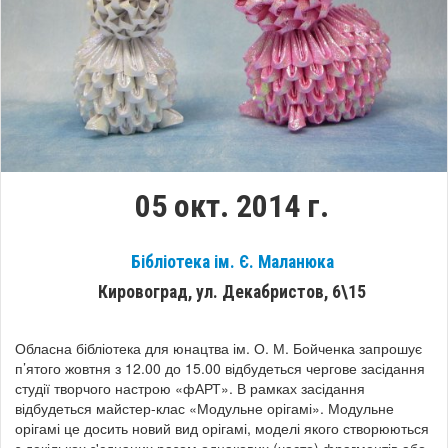
05 окт. 2014 г.
Бібліотека ім. Є. Маланюка
Кировоград, ул. Декабристов, 6\15
Обласна бібліотека для юнацтва ім. О. М. Бойченка запрошує
п’ятого жовтня з 12.00 до 15.00 відбудеться чергове засідання
студії творчого настрою «фАРТ». В рамках засідання
відбудеться майстер-клас «Модульне орігамі». Модульне
орігамі це досить новий вид орігамі, моделі якого створюються
з декількох з'єднаних разом однакових (часто) фрагментів або