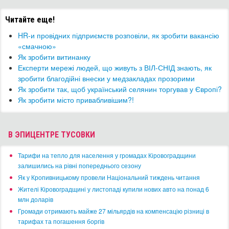
Читайте еще!
HR-и провідних підприємств розповіли, як зробити вакансію
«смачною»
Як зробити витинанку
Експерти мережі людей, що живуть з ВІЛ-СНІД знають, як
зробити благодійні внески у медзакладах прозорими
​Як зробити так, щоб український селянин торгував у Європі?
Як зробити місто привабливішим?!
В ЭПИЦЕНТРЕ ТУСОВКИ
​Тарифи на тепло для населення у громадах Кіровоградщини
залишились на рівні попереднього сезону
​Як у Кропивницькому провели Національний тиждень читання
​Жителі Кіровоградщині у листопаді купили нових авто на понад 6
млн доларів
​Громади отримають майже 27 мільярдів на компенсацію різниці в
тарифах та погашення боргів