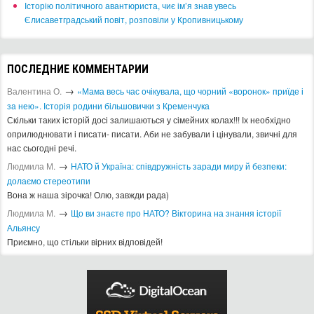
Історію політичного авантюриста, чиє ім’я знав увесь
Єлисаветградський повіт, розповіли у Кропивницькому
ПОСЛЕДНИЕ КОММЕНТАРИИ
→
Валентина О.
«Мама весь час очікувала, що чорний «воронок» приїде і
за нею». Історія родини більшовички з Кременчука
Скільки таких історій досі залишаються у сімейних колах!!! Іх необхідно
оприлюднювати і писати- писати. Аби не забували і цінували, звичні для
нас сьогодні речі.
→
Людмила М.
​НАТО й Україна: співдружність заради миру й безпеки:
долаємо стереотипи
Вона ж наша зірочка! Олю, завжди рада)
→
Людмила М.
Що ви знаєте про НАТО? Вікторина на знання історії
Альянсу ​
Приємно, що стільки вірних відповідей!