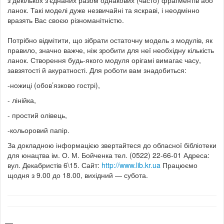
ланок. Такі моделі дуже незвичайні та яскраві, і неодмінно
вразять Вас своєю різноманітністю.
Потрібно відмітити, що зібрати остаточну модель з модулів, як
правило, значно важче, ніж зробити для неї необхідну кількість
ланок. Створення будь-якого модуля орігамі вимагає часу,
завзятості й акуратності.
Для роботи вам знадобиться:
-ножиці (обов’язково гострі),
- лінійка,
- простий олівець,
-кольоровий папір.
За докладною інформацією звертайтеся до обласної бібліотеки
для юнацтва ім. О. М. Бойченка тел. (0522) 22-66-01 Адреса:
вул. Декабристів 6\15. Сайт:
http://www.lib.kr.ua
Працюємо
щодня з 9.00 до 18.00, вихідний — субота.