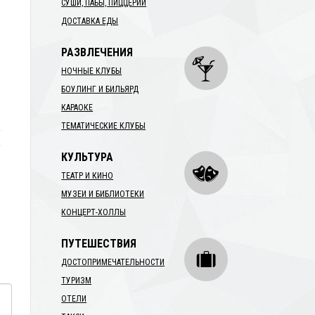
СУШИ, ПАБЫ, ПИЦЦЕРИИ
ДОСТАВКА ЕДЫ
РАЗВЛЕЧЕНИЯ
НОЧНЫЕ КЛУБЫ
БОУЛИНГ И БИЛЬЯРД
КАРАОКЕ
ТЕМАТИЧЕСКИЕ КЛУБЫ
КУЛЬТУРА
ТЕАТР И КИНО
МУЗЕИ И БИБЛИОТЕКИ
КОНЦЕРТ-ХОЛЛЫ
ПУТЕШЕСТВИЯ
ДОСТОПРИМЕЧАТЕЛЬНОСТИ
ТУРИЗМ
ОТЕЛИ