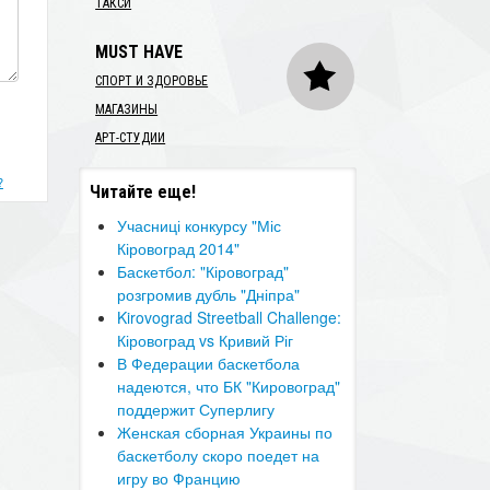
ТАКСИ
MUST HAVE
СПОРТ И ЗДОРОВЬЕ
МАГАЗИНЫ
АРТ-СТУДИИ
?
Читайте еще!
Учасниці конкурсу "Міс
Кіровоград 2014"
Баскетбол: "Кіровоград"
розгромив дубль "Дніпра"
Kirovograd Streetball Challenge:
Кіровоград vs Кривий Ріг
В Федерации баскетбола
надеются, что БК "Кировоград"
поддержит Суперлигу
Женская сборная Украины по
баскетболу скоро поедет на
игру во Францию