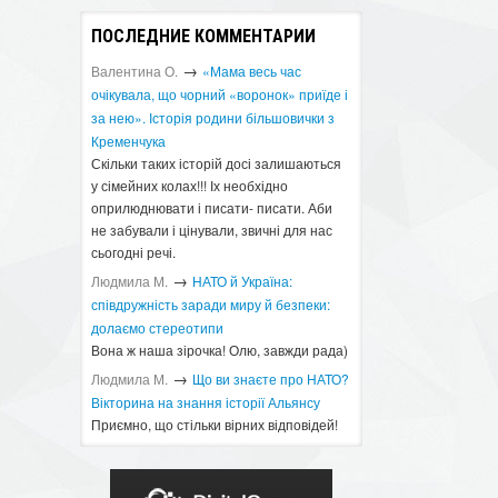
ПОСЛЕДНИЕ КОММЕНТАРИИ
→
Валентина О.
«Мама весь час
очікувала, що чорний «воронок» приїде і
за нею». Історія родини більшовички з
Кременчука
Скільки таких історій досі залишаються
у сімейних колах!!! Іх необхідно
оприлюднювати і писати- писати. Аби
не забували і цінували, звичні для нас
сьогодні речі.
→
Людмила М.
​НАТО й Україна:
співдружність заради миру й безпеки:
долаємо стереотипи
Вона ж наша зірочка! Олю, завжди рада)
→
Людмила М.
Що ви знаєте про НАТО?
Вікторина на знання історії Альянсу ​
Приємно, що стільки вірних відповідей!