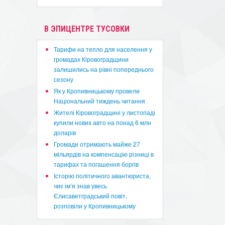
В ЭПИЦЕНТРЕ ТУСОВКИ
​Тарифи на тепло для населення у
громадах Кіровоградщини
залишились на рівні попереднього
сезону
​Як у Кропивницькому провели
Національний тиждень читання
​Жителі Кіровоградщині у листопаді
купили нових авто на понад 6 млн
доларів
​Громади отримають майже 27
мільярдів на компенсацію різниці в
тарифах та погашення боргів
Історію політичного авантюриста,
чиє ім’я знав увесь
Єлисаветградський повіт,
розповіли у Кропивницькому