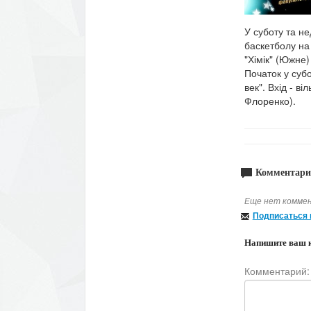
У суботу та н
баскетболу на 
"Хімік" (Южне)
Початок у субо
век". Вхід - ві
Флоренко).
Комментари
Еще нет коммен
Подписаться 
Напишите ваш 
Комментарий: