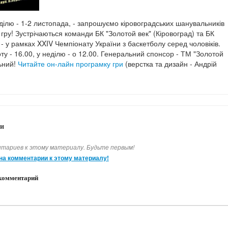
еділю - 1-2 листопада, - запрошуємо кіровоградських шанувальників
гру! Зустрічаються команди БК "Золотой век" (Кіровоград) та БК
 - у рамках XXIV Чемпіонату України з баскетболу серед чоловіків.
ту - 16.00, у неділю - о 12.00. Генеральний спонсор - ТМ "Золотой
льний!
Читайте он-лайн програмку гри
(верстка та дизайн - Андрій
и
тариев к этому материалу. Будьте первым!
на комментарии к этому материалу!
комментарий