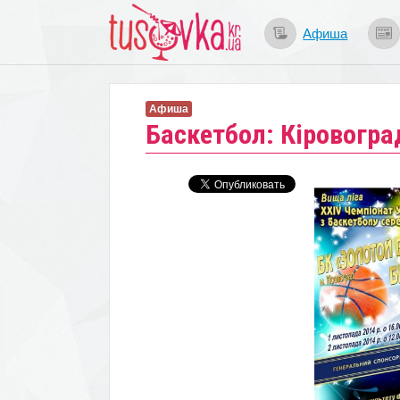
Афиша
Афиша
Баскетбол: Кіровогра