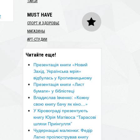
ТАКСИ
MUST HAVE
?
СПОРТ И ЗДОРОВЬЕ
МАГАЗИНЫ
АРТ-СТУДИИ
Читайте еще!
​Презентація книги «Новий
Захід. Українська мрія»
відбулась у Кропивницькому
Презентація книги «Лист
бумаги» у бібліотеці
Владислав Івченко: «Кожну
свою книгу бачу як кіно…»
У Кіровограді презентують
книгу Юрія Матівоса “Тарасові
шляхи Приінгулля”
Чудернацькі малюнки: Федір
Лагно проілюстрував книгу