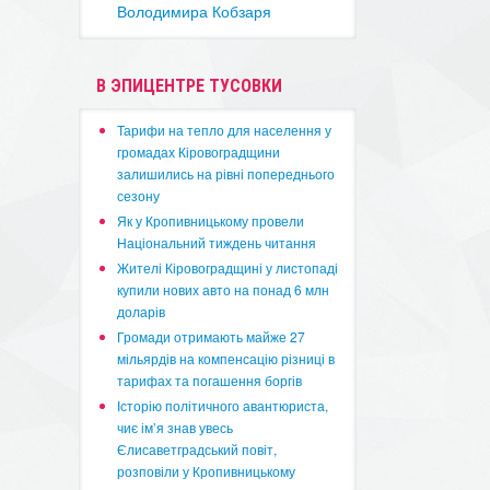
Володимира Кобзаря
В ЭПИЦЕНТРЕ ТУСОВКИ
​Тарифи на тепло для населення у
громадах Кіровоградщини
залишились на рівні попереднього
сезону
​Як у Кропивницькому провели
Національний тиждень читання
​Жителі Кіровоградщині у листопаді
купили нових авто на понад 6 млн
доларів
​Громади отримають майже 27
мільярдів на компенсацію різниці в
тарифах та погашення боргів
Історію політичного авантюриста,
чиє ім’я знав увесь
Єлисаветградський повіт,
розповіли у Кропивницькому