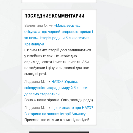
ПОСЛЕДНИЕ КОММЕНТАРИИ
→
Валентина О.
«Мама весь час
очікувала, що чорний «воронок» приїде і
за нею». Історія родини більшовички з
Кременчука
Скільки таких історій досі залишаються
у сімейних колах!!! Іх необхідно
оприлюднювати і писати- писати. Аби
не забували і цінували, звичні для нас
сьогодні речі.
→
Людмила М.
​НАТО й Україна:
співдружність заради миру й безпеки:
долаємо стереотипи
Вона ж наша зірочка! Олю, завжди рада)
→
Людмила М.
Що ви знаєте про НАТО?
Вікторина на знання історії Альянсу ​
Приємно, що стільки вірних відповідей!