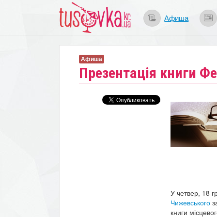
Афиша
Афиша
Презентація книги Ф
У четвер,
18 г
Чижевського
з
книги місцево