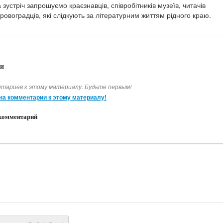
зустріч запрошуємо краєзнавців, співробітників музеїв, читачів
кіровоградців, які слідкують за літературним життям рідного краю.
и
тариев к этому материалу. Будьте первым!
на комментарии к этому материалу!
комментарий