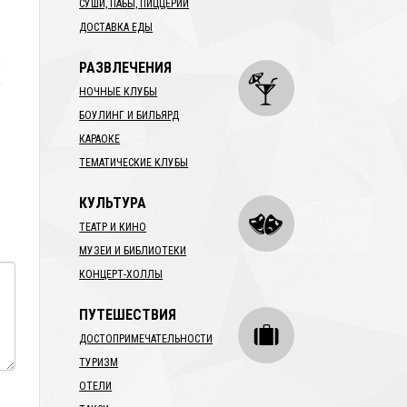
СУШИ, ПАБЫ, ПИЦЦЕРИИ
ДОСТАВКА ЕДЫ
РАЗВЛЕЧЕНИЯ
НОЧНЫЕ КЛУБЫ
БОУЛИНГ И БИЛЬЯРД
КАРАОКЕ
ТЕМАТИЧЕСКИЕ КЛУБЫ
КУЛЬТУРА
ТЕАТР И КИНО
МУЗЕИ И БИБЛИОТЕКИ
КОНЦЕРТ-ХОЛЛЫ
ПУТЕШЕСТВИЯ
ДОСТОПРИМЕЧАТЕЛЬНОСТИ
ТУРИЗМ
ОТЕЛИ