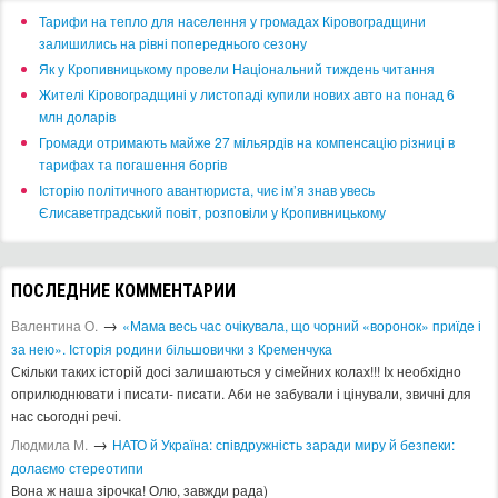
​Тарифи на тепло для населення у громадах Кіровоградщини
залишились на рівні попереднього сезону
​Як у Кропивницькому провели Національний тиждень читання
​Жителі Кіровоградщині у листопаді купили нових авто на понад 6
млн доларів
​Громади отримають майже 27 мільярдів на компенсацію різниці в
тарифах та погашення боргів
Історію політичного авантюриста, чиє ім’я знав увесь
Єлисаветградський повіт, розповіли у Кропивницькому
ПОСЛЕДНИЕ КОММЕНТАРИИ
→
Валентина О.
«Мама весь час очікувала, що чорний «воронок» приїде і
за нею». Історія родини більшовички з Кременчука
Скільки таких історій досі залишаються у сімейних колах!!! Іх необхідно
оприлюднювати і писати- писати. Аби не забували і цінували, звичні для
нас сьогодні речі.
→
Людмила М.
​НАТО й Україна: співдружність заради миру й безпеки:
долаємо стереотипи
Вона ж наша зірочка! Олю, завжди рада)