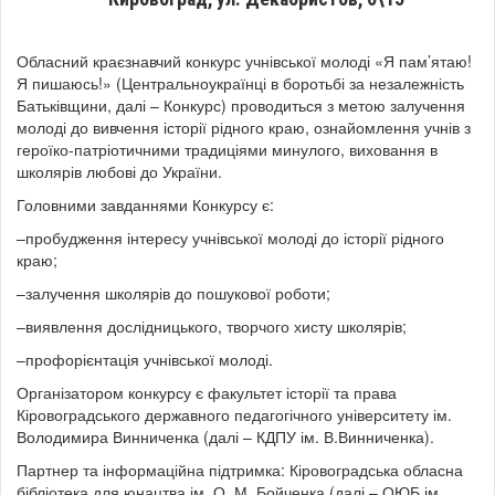
Обласний краєзнавчий конкурс учнівської молоді «Я пам’ятаю!
Я пишаюсь!» (Центральноукраїнці в боротьбі за незалежність
Батьківщини, далі – Конкурс) проводиться з метою залучення
молоді до вивчення історії рідного краю, ознайомлення учнів з
героїко-патріотичними традиціями минулого, виховання в
школярів любові до України.
Головними завданнями Конкурсу є:
–пробудження інтересу учнівської молоді до історії рідного
краю;
–залучення школярів до пошукової роботи;
–виявлення дослідницького, творчого хисту школярів;
–профорієнтація учнівської молоді.
Організатором конкурсу є факультет історії та права
Кіровоградського державного педагогічного університету ім.
Володимира Винниченка (далі – КДПУ ім. В.Винниченка).
Партнер та інформаційна підтримка: Кіровоградська обласна
бібліотека для юнацтва ім. О. М. Бойченка (далі – ОЮБ ім.