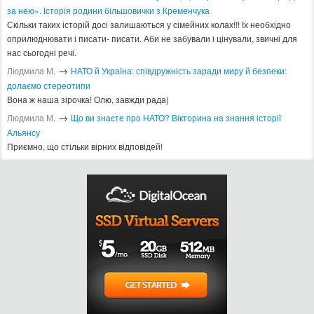
за нею». Історія родини більшовички з Кременчука
Скільки таких історій досі залишаються у сімейних колах!!! Іх необхідно
оприлюднювати і писати- писати. Аби не забували і цінували, звичні для
нас сьогодні речі.
→
Людмила М.
​НАТО й Україна: співдружність заради миру й безпеки:
долаємо стереотипи
Вона ж наша зірочка! Олю, завжди рада)
→
Людмила М.
Що ви знаєте про НАТО? Вікторина на знання історії
Альянсу ​
Приємно, що стільки вірних відповідей!