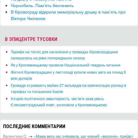
Чорнобиль. Пам'ять бентежить
В Кіровограді відкрили меморіальну дошку в пам’ять про
Віктора Чміленка
В ЭПИЦЕНТРЕ ТУСОВКИ
​Тарифи на тепло для населення у громадах Кіровоградщини
залишились на рівні попереднього сезону
​Як у Кропивницькому провели Національний тиждень читання
​Жителі Кіровоградщині у листопаді купили нових авто на понад 6
млн доларів
​Громади отримають майже 27 мільярдів на компенсацію різниці в
тарифах та погашення боргів
Історію політичного авантюриста, чиє ім’я знав увесь
Єлисаветградський повіт, розповіли у Кропивницькому
ПОСЛЕДНИЕ КОММЕНТАРИИ
→
Валентина О.
«Мама весь час очікувала, що чорний «воронок» приїде і