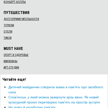
КОНЦЕРТ-ХОЛЛЫ
ПУТЕШЕСТВИЯ
ДОСТОПРИМЕЧАТЕЛЬНОСТИ
ТУРИЗМ
ОТЕЛИ
ТАКСИ
MUST HAVE
СПОРТ И ЗДОРОВЬЕ
МАГАЗИНЫ
АРТ-СТУДИИ
Читайте еще!
Дитячий майданчик створила мама в пам'ять про загиблого
сина
​Слов’янськ, у який можна зазирнути крізь вікно. Як новий
культурний проєкт перетворює пам'ять на простір зустрічі
На довгу й незабутню пам'ять