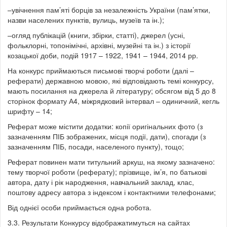
–увічнення пам’яті борців за незалежність України (пам’ятки,
назви населених пунктів, вулиць, музеїв та ін.);
–огляд публікацій (книги, збірки, статті), джерел (усні,
фольклорні, топонімічні, архівні, музейні та ін.) з історії
козацької доби, подій 1917 – 1922, 1941 – 1944, 2014 рр.
На конкурс приймаються письмові творчі роботи (далі –
реферати) державною мовою, які відповідають темі конкурсу,
мають посилання на джерела й літературу; обсягом від 5 до 8
сторінок формату А4, міжрядковий інтервал – одиничний, кегль
шрифту – 14;
Реферат може містити додатки: копії оригінальних фото (з
зазначенням ПІБ зображених, місця події, дати), спогади (з
зазначенням ПІБ, посади, населеного пункту), тощо;
Реферат повинен мати титульний аркуш, на якому зазначено:
тему творчої роботи (реферату); прізвище, ім’я, по батькові
автора, дату і рік народження, навчальний заклад, клас,
поштову адресу автора з індексом і контактними телефонами;
Від однієї особи приймається одна робота.
3.3. Результати Конкурсу відображатимуться на сайтах