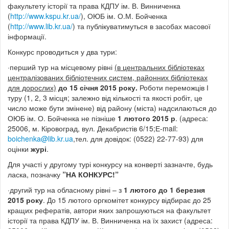
факультету історії та права КДПУ ім. В. Винниченка
(
http://www.kspu.kr.ua/
), ОЮБ ім. О.М. Бойченка
(
http://www.lib.kr.ua/
) та публікуватимуться в засобах масової
інформації.
Конкурс проводиться у два тури:
·перший тур на місцевому рівні
(в центральних бібліотеках
централізованих бібліотечних систем, районних бібліотеках
для дорослих)
до 15 січня 2015 року.
Роботи переможців І
туру (1, 2, 3 місця; залежно від кількості та якості робіт, це
число може бути змінене) від району (міста) надсилаються до
ОЮБ ім. О. Бойченка не пізніше
1 лютого
2015 р
. (адреса:
25006, м. Кіровоград, вул. Декабристів 6/15;Е-mail:
boichenka@lib.kr.ua
,тел. для довідок: (0522) 22-77-93) для
оцінки
журі
.
Для участі у другому турі конкурсу на конверті зазначте, будь
ласка, позначку
”НА КОНКУРС!”
·другий тур на обласному рівні – з
1 лютого до 1 березня
2015 року
. До 15 лютого оргкомітет конкурсу відбирає до 25
кращих рефератів, автори яких запрошуються на факультет
історії та права КДПУ ім. В. Винниченка на їх захист (адреса: