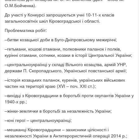
О.М.Бойченка).
До участі у Конкурсі запрошуються учні 10-11-х класів
загальноосвітніх шкіл Кіровоградської і області.
Проблематика робіт:
–битви козацької доби в Буго-Дніпровському межиріччі;
–гетьмани, кошові отамани, полковники паланок і полків,
курінні отамани, сотники, козаки в історії Центральної України;
–центральноукраїнці у складі Вільного козацтва, армій УНР,
держави П. Скоропадського, Української повстанської армії;
–історія козацьких паланок, куренів, українських військових
частин на території краю (ХVІ – поч. ХХІ ст.);
–вихідці з Кіровоградщини в боротьбі проти окупантів України у
1940‑х рр.;
–жінки-землячки в боротьбі за незалежність України;
–юні герої – центральноукраїнці;
–мешканці Кіровоградщини – захисники цілісності і
незалежності України в Антитерористичній операції 2014 р.;