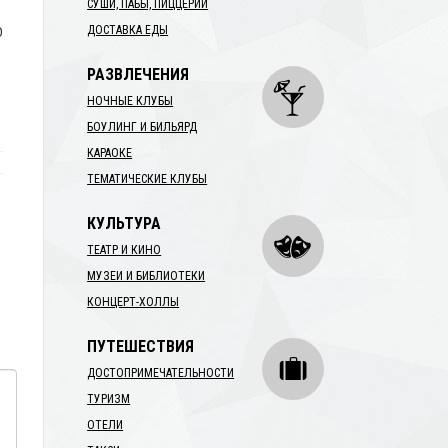
СУШИ, ПАБЫ, ПИЦЦЕРИИ
0
ДОСТАВКА ЕДЫ
РАЗВЛЕЧЕНИЯ
НОЧНЫЕ КЛУБЫ
БОУЛИНГ И БИЛЬЯРД
КАРАОКЕ
ТЕМАТИЧЕСКИЕ КЛУБЫ
КУЛЬТУРА
ТЕАТР И КИНО
МУЗЕИ И БИБЛИОТЕКИ
КОНЦЕРТ-ХОЛЛЫ
ПУТЕШЕСТВИЯ
ДОСТОПРИМЕЧАТЕЛЬНОСТИ
ТУРИЗМ
ОТЕЛИ