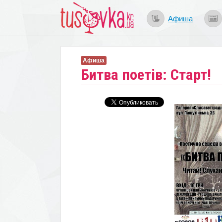
Афиша
Афиша
Битва поетів: Старт!