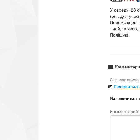
У середу, 28 с
грн , для учас
Переможцеві -
- чай, печиво,
Поліщук).
Комментари
Еще нет коммен
Подписаться 
Напишите ваш 
Комментарий: