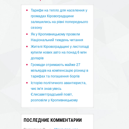
​Тарифи на тепло для населення у
громадах Кіровоградщини
залишились на рівні попереднього
сезону
​Як у Кропивницькому провели
Національний тиждень читання
​Жителі Кіровоградщині у листопаді
купили нових авто на понад 6 млн
доларів
​Громади отримають майже 27
мільярдів на компенсацію різниці в
тарифах та погашення боргів
Історію політичного авантюриста,
чиє ім’я знав увесь
Єлисаветградський повіт,
розповіли у Кропивницькому
ПОСЛЕДНИЕ КОММЕНТАРИИ