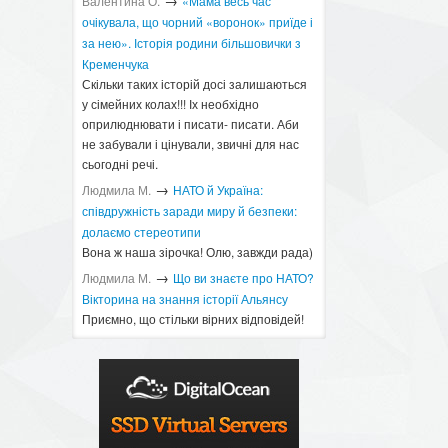
→
Валентина О.
«Мама весь час
очікувала, що чорний «воронок» приїде і
за нею». Історія родини більшовички з
Кременчука
Скільки таких історій досі залишаються
у сімейних колах!!! Іх необхідно
оприлюднювати і писати- писати. Аби
не забували і цінували, звичні для нас
сьогодні речі.
→
Людмила М.
​НАТО й Україна:
співдружність заради миру й безпеки:
долаємо стереотипи
Вона ж наша зірочка! Олю, завжди рада)
→
Людмила М.
Що ви знаєте про НАТО?
Вікторина на знання історії Альянсу ​
Приємно, що стільки вірних відповідей!