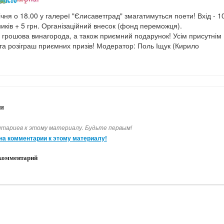
ічня о 18.00 у галереї "Єлисаветград" змагатимуться поети! Вхід - 1
ників + 5 грн. Організаційний внесок (фонд переможця).
 грошова винагорода, а також приємний подарунок! Усім присутнім
 та розіграш приємних призів! Модератор: Поль Іщук (Кирило
и
тариев к этому материалу. Будьте первым!
на комментарии к этому материалу!
комментарий