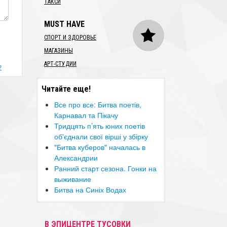
ТАКСИ
MUST HAVE
СПОРТ И ЗДОРОВЬЕ
МАГАЗИНЫ
АРТ-СТУДИИ
?
Читайте еще!
Все про все: Битва поетів,
Карнавал та Пікачу
Тридцять п’ять юних поетів
об'єднали свої вірші у збірку
"Битва куберов" началась в
Александрии
Ранний старт сезона. Гонки на
выживание
Битва на Синіх Водах
В ЭПИЦЕНТРЕ ТУСОВКИ