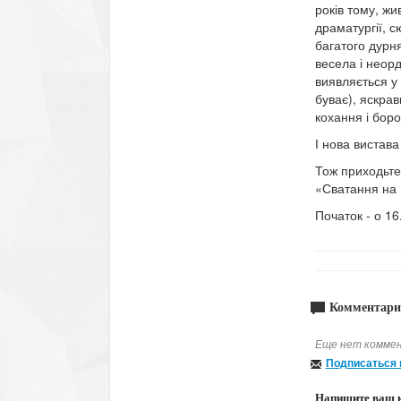
років тому, жи
драматургії, с
багатого дурня
весела і неор
виявляється у 
буває), яскра
кохання і бор
І нова вистав
Тож приходьте,
«Сватання на 
Початок - о 16
Комментари
Еще нет коммен
Подписаться 
Напишите ваш 