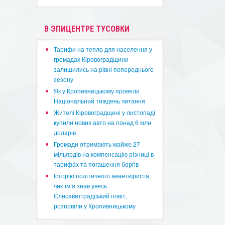
В ЭПИЦЕНТРЕ ТУСОВКИ
​Тарифи на тепло для населення у
громадах Кіровоградщини
залишились на рівні попереднього
сезону
​Як у Кропивницькому провели
Національний тиждень читання
​Жителі Кіровоградщині у листопаді
купили нових авто на понад 6 млн
доларів
​Громади отримають майже 27
мільярдів на компенсацію різниці в
тарифах та погашення боргів
Історію політичного авантюриста,
чиє ім’я знав увесь
Єлисаветградський повіт,
розповіли у Кропивницькому