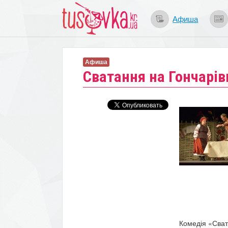
Афиша
Афиша
Сватання на Гончарів
Комедія «Сват