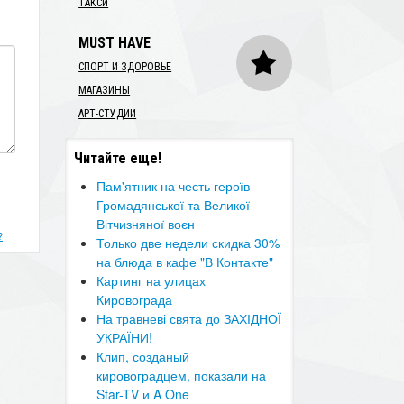
ТАКСИ
MUST HAVE
СПОРТ И ЗДОРОВЬЕ
МАГАЗИНЫ
АРТ-СТУДИИ
Читайте еще!
Пам'ятник на честь героїв
Громадянської та Великої
Вітчизняної воєн
?
Только две недели скидка 30%
на блюда в кафе "В Контакте"
Картинг на улицах
Кировограда
На травневі свята до ЗАХІДНОЇ
УКРАЇНИ!
Клип, созданый
кировоградцем, показали на
Star-TV и A One