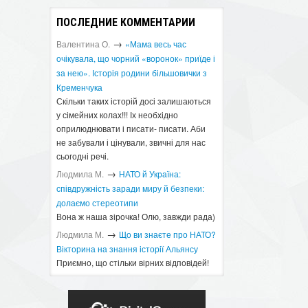
ПОСЛЕДНИЕ КОММЕНТАРИИ
→
Валентина О.
«Мама весь час
очікувала, що чорний «воронок» приїде і
за нею». Історія родини більшовички з
Кременчука
Скільки таких історій досі залишаються
у сімейних колах!!! Іх необхідно
оприлюднювати і писати- писати. Аби
не забували і цінували, звичні для нас
сьогодні речі.
→
Людмила М.
​НАТО й Україна:
співдружність заради миру й безпеки:
долаємо стереотипи
Вона ж наша зірочка! Олю, завжди рада)
→
Людмила М.
Що ви знаєте про НАТО?
Вікторина на знання історії Альянсу ​
Приємно, що стільки вірних відповідей!