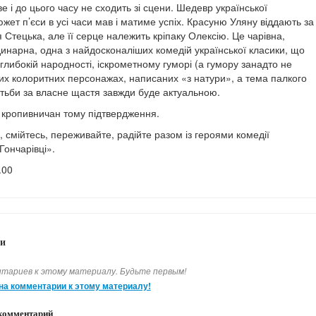
ве і до цього часу не сходить зі сцени. Шедевр української
южет п’єси в усі часи мав і матиме успіх. Красуню Уляну віддають за
 Стецька, але її серце належить кріпаку Олексію. Це чарівна,
динарна, одна з найдосконаліших комедій української класики, що
глибокій народності, іскрометному гуморі (а гумору занадто не
вих колоритних персонажах, написаних «з натури», а тема палкого
отьби за власне щастя завжди буде актуальною.
а кропивничан тому підтвердження.
 смійтесь, переживайте, радійте разом із героями комедії
Гончарівці».
.00
и
тариев к этому материалу. Будьте первым!
на комментарии к этому материалу!
комментарий