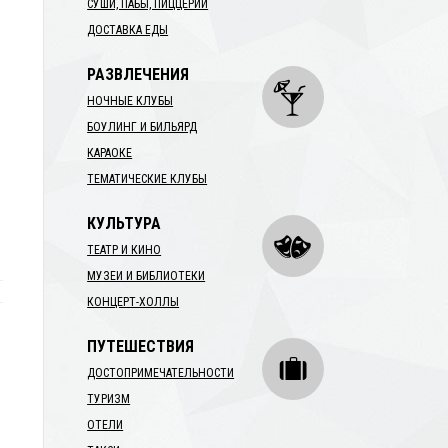
СУШИ, ПАБЫ, ПИЦЦЕРИИ
ДОСТАВКА ЕДЫ
РАЗВЛЕЧЕНИЯ
НОЧНЫЕ КЛУБЫ
БОУЛИНГ И БИЛЬЯРД
КАРАОКЕ
ТЕМАТИЧЕСКИЕ КЛУБЫ
КУЛЬТУРА
ТЕАТР И КИНО
МУЗЕИ И БИБЛИОТЕКИ
КОНЦЕРТ-ХОЛЛЫ
ПУТЕШЕСТВИЯ
ДОСТОПРИМЕЧАТЕЛЬНОСТИ
ТУРИЗМ
ОТЕЛИ