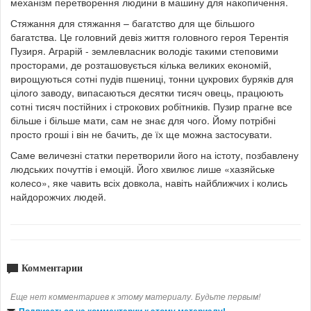
механізм перетворення людини в машину для накопичення.
Стяжання для стяжання – багатство для ще більшого
багатства. Це головний девіз життя головного героя Терентія
Пузиря. Аграрій - землевласник володіє такими степовими
просторами, де розташовується кілька великих економій,
вирощуються сотні пудів пшениці, тонни цукрових буряків для
цілого заводу, випасаються десятки тисяч овець, працюють
сотні тисяч постійних і строкових робітників. Пузир прагне все
більше і більше мати, сам не знає для чого. Йому потрібні
просто гроші і він не бачить, де їх ще можна застосувати.
Саме величезні статки перетворили його на істоту, позбавлену
людських почуттів і емоцій. Його хвилює лише «хазяйське
колесо», яке чавить всіх довкола, навіть найближчих і колись
найдорожчих людей.
Комментарии
Еще нет комментариев к этому материалу. Будьте первым!
Подписаться на комментарии к этому материалу!