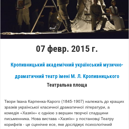
07 февр. 2015 г.
Кропивницький академічний український музично-
драматичний театр імені М. Л. Кропивницького
Театральна площа
Твори Івана Карпенка-Карого (1845-1907) належать до кращих
зразків української класичної драматичної літератури, а
комедія «Хазяїн» є однією з вершин творчої спадщини
письменника. Нова вистава «Хазяїн» у постановці Театру
корифеїв - це сценічне есе, яке досліджує психологічний