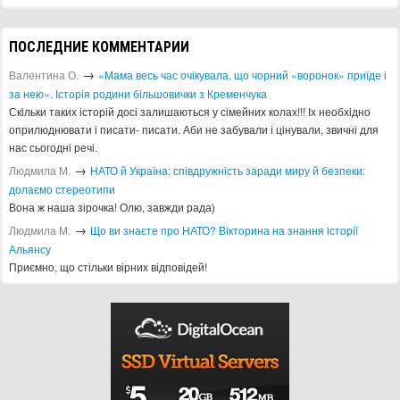
ПОСЛЕДНИЕ КОММЕНТАРИИ
→
Валентина О.
«Мама весь час очікувала, що чорний «воронок» приїде і
за нею». Історія родини більшовички з Кременчука
Скільки таких історій досі залишаються у сімейних колах!!! Іх необхідно
оприлюднювати і писати- писати. Аби не забували і цінували, звичні для
нас сьогодні речі.
→
Людмила М.
​НАТО й Україна: співдружність заради миру й безпеки:
долаємо стереотипи
Вона ж наша зірочка! Олю, завжди рада)
→
Людмила М.
Що ви знаєте про НАТО? Вікторина на знання історії
Альянсу ​
Приємно, що стільки вірних відповідей!