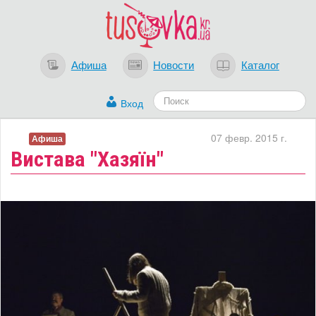
Афиша
Новости
Каталог
Вход
07 февр. 2015 г.
Афиша
Вистава "Хазяїн"