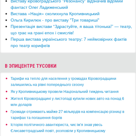
Виставу кіровоградського "Резонансу" відзначив відомий
фантаст Олег Ладиженський
Вистава «Нація» сколихнула Кропивницький
Ольга Кирилюк - про виставу "Три товариші"
Презентація вистави “Здрастуйте, я ваша тітонька!” — театр,
що грає на грані епох і смислів!
Перша вистава українського театру: 7 неймовірних фактів
про театр корифеїв
В ЭПИЦЕНТРЕ ТУСОВКИ
​Тарифи на тепло для населення у громадах Кіровоградщини
залишились на рівні попереднього сезону
​Як у Кропивницькому провели Національний тиждень читання
​Жителі Кіровоградщині у листопаді купили нових авто на понад 6
млн доларів
​Громади отримають майже 27 мільярдів на компенсацію різниці в
тарифах та погашення боргів
Історію політичного авантюриста, чиє ім’я знав увесь
Єлисаветградський повіт, розповіли у Кропивницькому