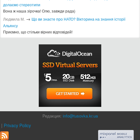
долаємо стереотипи
Вона ж наша зірочка! Олю, завжди рада)
→
Людмила М.
Що ви знаєте про НАТО? Вікторина на знання історії
Альянсу ​
Приємно, що стільки вірних відповідей!
Редакция:
info@tusovka.kr.ua
|
Privacy Policy