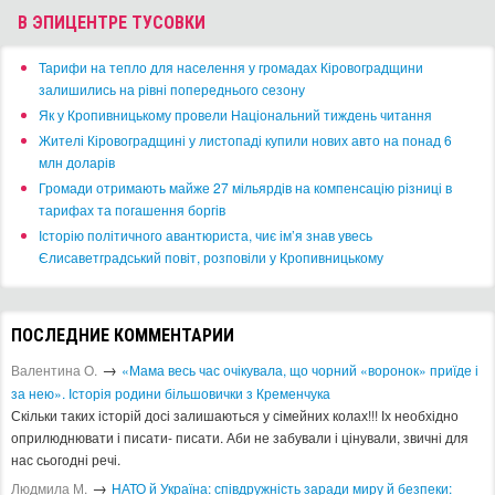
В ЭПИЦЕНТРЕ ТУСОВКИ
​Тарифи на тепло для населення у громадах Кіровоградщини
залишились на рівні попереднього сезону
​Як у Кропивницькому провели Національний тиждень читання
​Жителі Кіровоградщині у листопаді купили нових авто на понад 6
млн доларів
​Громади отримають майже 27 мільярдів на компенсацію різниці в
тарифах та погашення боргів
Історію політичного авантюриста, чиє ім’я знав увесь
Єлисаветградський повіт, розповіли у Кропивницькому
ПОСЛЕДНИЕ КОММЕНТАРИИ
→
Валентина О.
«Мама весь час очікувала, що чорний «воронок» приїде і
за нею». Історія родини більшовички з Кременчука
Скільки таких історій досі залишаються у сімейних колах!!! Іх необхідно
оприлюднювати і писати- писати. Аби не забували і цінували, звичні для
нас сьогодні речі.
→
Людмила М.
​НАТО й Україна: співдружність заради миру й безпеки: