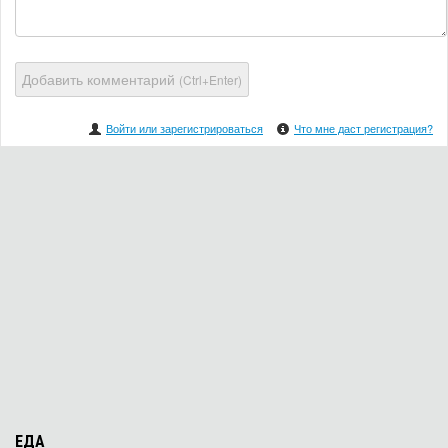
Добавить комментарий
(Ctrl+Enter)
Войти или зарегистрироваться
Что мне даст регистрация?
ЕДА