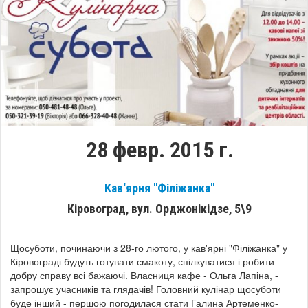
28 февр. 2015 г.
Кав'ярня "Філіжанка"
Кіровоград, вул. Орджонікідзе, 5\9
Щосуботи, починаючи з 28-го лютого, у кав'ярні "Філіжанка" у
Кіровограді будуть готувати смакоту, спілкуватися і робити
добру справу всі бажаючі. Власниця кафе - Ольга Лапіна, -
запрошує учасників та глядачів! Головний кулінар щосуботи
буде інший - першою погодилася стати Галина Артеменко-