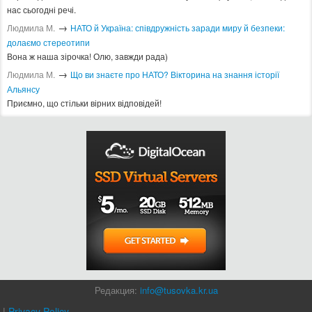
нас сьогодні речі.
→
Людмила М.
​НАТО й Україна: співдружність заради миру й безпеки:
долаємо стереотипи
Вона ж наша зірочка! Олю, завжди рада)
→
Людмила М.
Що ви знаєте про НАТО? Вікторина на знання історії
Альянсу ​
Приємно, що стільки вірних відповідей!
Редакция:
info@tusovka.kr.ua
|
Privacy Policy