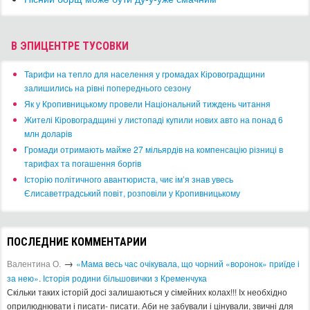
В ЭПИЦЕНТРЕ ТУСОВКИ
​Тарифи на тепло для населення у громадах Кіровоградщини
залишились на рівні попереднього сезону
​Як у Кропивницькому провели Національний тиждень читання
​Жителі Кіровоградщині у листопаді купили нових авто на понад 6
млн доларів
​Громади отримають майже 27 мільярдів на компенсацію різниці в
тарифах та погашення боргів
Історію політичного авантюриста, чиє ім’я знав увесь
Єлисаветградський повіт, розповіли у Кропивницькому
ПОСЛЕДНИЕ КОММЕНТАРИИ
→
Валентина О.
«Мама весь час очікувала, що чорний «воронок» приїде і
за нею». Історія родини більшовички з Кременчука
Скільки таких історій досі залишаються у сімейних колах!!! Іх необхідно
оприлюднювати і писати- писати. Аби не забували і цінували, звичні для