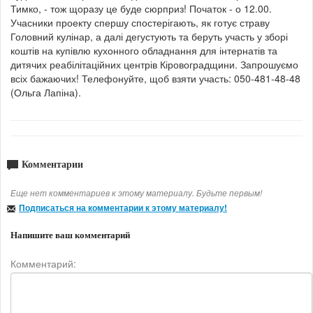
Тимко, - тож щоразу це буде сюрприз! Початок - о 12.00.
Учасники проекту спершу спостерігають, як готує страву
Головний кулінар, а далі дегустують та беруть участь у зборі
коштів на купівлю кухонного обладнання для інтернатів та
дитячих реабілітаційних центрів Кіровоградщини. Запрошуємо
всіх бажаючих! Телефонуйте, щоб взяти участь: 050-481-48-48
(Ольга Лапіна).
Комментарии
Еще нет комментариев к этому материалу. Будьте первым!
Подписаться на комментарии к этому материалу!
Напишите ваш комментарий
Комментарий: