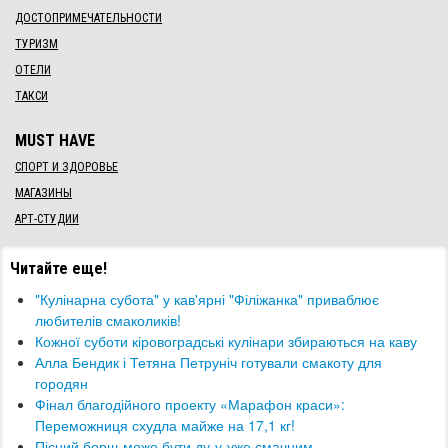
ДОСТОПРИМЕЧАТЕЛЬНОСТИ
ТУРИЗМ
ОТЕЛИ
ТАКСИ
MUST HAVE
СПОРТ И ЗДОРОВЬЕ
МАГАЗИНЫ
АРТ-СТУДИИ
Читайте еще!
"Кулінарна субота" у кав'ярні "Філіжанка" приваблює
любителів смаколиків!
Кожної суботи кіровоградські кулінари збираються на каву
Алла Бендик і Тетяна Петруніч готували смакоту для
городян
Фінал благодійного проекту «Марафон краси»:
Переможниця схудла майже на 17,1 кг!
Пісний борщ може бути ду-у-уже смачним