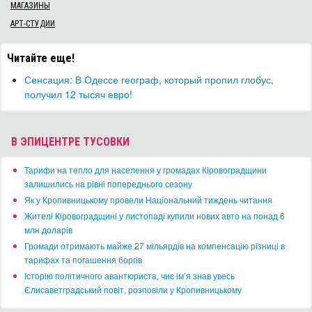
МАГАЗИНЫ
АРТ-СТУДИИ
Читайте еще!
Сенсация: В Одессе географ, который пропил глобус,
получил 12 тысяч евро!
В ЭПИЦЕНТРЕ ТУСОВКИ
​Тарифи на тепло для населення у громадах Кіровоградщини
залишились на рівні попереднього сезону
​Як у Кропивницькому провели Національний тиждень читання
​Жителі Кіровоградщині у листопаді купили нових авто на понад 6
млн доларів
​Громади отримають майже 27 мільярдів на компенсацію різниці в
тарифах та погашення боргів
Історію політичного авантюриста, чиє ім’я знав увесь
Єлисаветградський повіт, розповіли у Кропивницькому