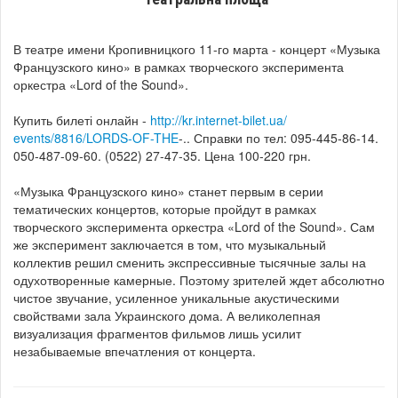
В театре имени Кропивницкого 11-го марта - концерт
«Музыка
Французского кино» в рамках творческого эксперимента
оркестра «Lord of the Sound».
Купить билеті онлайн -
http://
kr.internet-bilet.ua/
events/8816/LORDS-OF-THE
-..
Справки по тел: 095-445-86-14.
050-487-09-60. (0522) 27-47-35.
Цена 100-220 грн.
«Музыка Французского кино» станет первым в серии
тематических концертов, которые пройдут в рамках
творческого эксперимента оркестра «Lord of the Sound». Сам
же эксперимент заключается в том, что музыкальный
коллектив решил сменить экспрессивные тысячные залы на
одухотворенные камерные. Поэтому зрителей ждет абсолютно
чистое звучание, усиленное уникальные акустическими
свойствами зала Украинского дома. А великолепная
визуализация фрагментов фильмов лишь усилит
незабываемые впечатления от концерта.