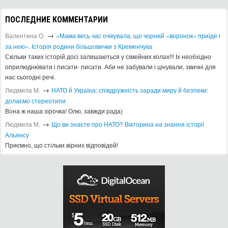
ПОСЛЕДНИЕ КОММЕНТАРИИ
→
Валентина О.
«Мама весь час очікувала, що чорний «воронок» приїде і
за нею». Історія родини більшовички з Кременчука
Скільки таких історій досі залишаються у сімейних колах!!! Іх необхідно
оприлюднювати і писати- писати. Аби не забували і цінували, звичні для
нас сьогодні речі.
→
Людмила М.
​НАТО й Україна: співдружність заради миру й безпеки:
долаємо стереотипи
Вона ж наша зірочка! Олю, завжди рада)
→
Людмила М.
Що ви знаєте про НАТО? Вікторина на знання історії
Альянсу ​
Приємно, що стільки вірних відповідей!