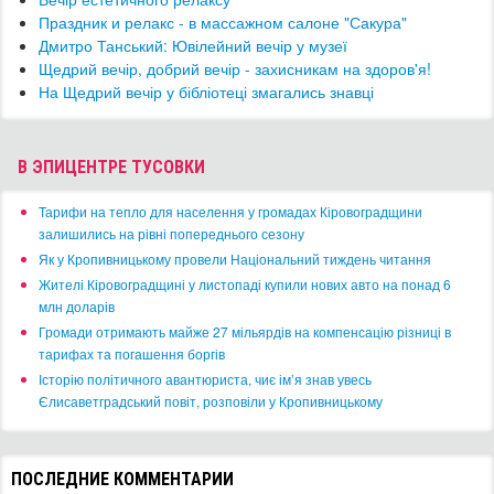
Праздник и релакс - в массажном салоне "Сакура"
Дмитро Танський: Ювілейний вечір у музеї
Щедрий вечір, добрий вечір - захисникам на здоров'я!
На Щедрий вечір у бібліотеці змагались знавці
В ЭПИЦЕНТРЕ ТУСОВКИ
​Тарифи на тепло для населення у громадах Кіровоградщини
залишились на рівні попереднього сезону
​Як у Кропивницькому провели Національний тиждень читання
​Жителі Кіровоградщині у листопаді купили нових авто на понад 6
млн доларів
​Громади отримають майже 27 мільярдів на компенсацію різниці в
тарифах та погашення боргів
Історію політичного авантюриста, чиє ім’я знав увесь
Єлисаветградський повіт, розповіли у Кропивницькому
ПОСЛЕДНИЕ КОММЕНТАРИИ