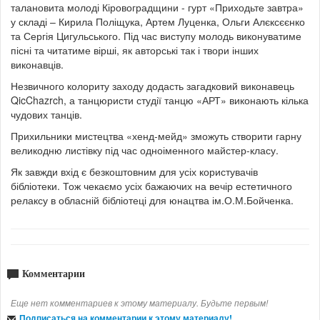
талановита молоді Кіровоградщини - гурт «Приходьте завтра»
у складі – Кирила Поліщука, Артем Луценка, Ольги Алєксєєнко
та Сергія Цигульського. Під час виступу молодь виконуватиме
пісні та читатиме вірші, як авторські так і твори інших
виконавців.
Незвичного колориту заходу додасть загадковий виконавець
QicChazrch, а танцюристи студії танцю «АРТ» виконають кілька
чудових танців.
Прихильники мистецтва «хенд-мейд» зможуть створити гарну
великодню листівку під час одноіменного майстер-класу.
Як завжди вхід є безкоштовним для усіх користувачів
бібліотеки. Тож чекаємо усіх бажаючих на вечір естетичного
релаксу в обласній бібліотеці для юнацтва ім.О.М.Бойченка.
Комментарии
Еще нет комментариев к этому материалу. Будьте первым!
Подписаться на комментарии к этому материалу!