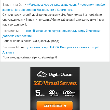
→
Валентина О.
«Мама весь час очікувала, що чорний «воронок» приїде і
за нею». Історія родини більшовички з Кременчука
Скільки таких історій досі залишаються у сімейних колах!!! Іх необхідно
оприлюднювати і писати- писати. Аби не забували і цінували, звичні для
нас сьогодні речі.
→
Людмила М.
​НАТО й Україна: співдружність заради миру й безпеки:
долаємо стереотипи
Вона ж наша зірочка! Олю, завжди рада)
→
Людмила М.
Що ви знаєте про НАТО? Вікторина на знання історії
Альянсу ​
Приємно, що стільки вірних відповідей!