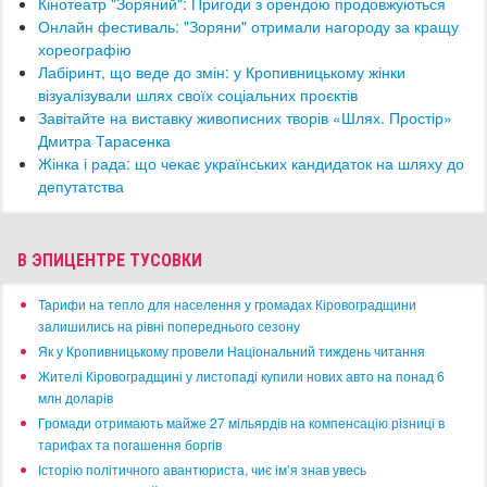
Кінотеатр "Зоряний": Пригоди з орендою продовжуються
Онлайн фестиваль: "Зоряни" отримали нагороду за кращу
хореографію
Лабіринт, що веде до змін: у Кропивницькому жінки
візуалізували шлях своїх соціальних проєктів
​Завітайте на виставку живописних творів «Шлях. Простір»
Дмитра Тарасенка
​Жінка і рада: що чекає українських кандидаток на шляху до
депутатства
В ЭПИЦЕНТРЕ ТУСОВКИ
​Тарифи на тепло для населення у громадах Кіровоградщини
залишились на рівні попереднього сезону
​Як у Кропивницькому провели Національний тиждень читання
​Жителі Кіровоградщині у листопаді купили нових авто на понад 6
млн доларів
​Громади отримають майже 27 мільярдів на компенсацію різниці в
тарифах та погашення боргів
Історію політичного авантюриста, чиє ім’я знав увесь