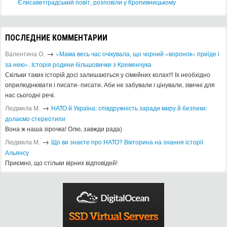
Єлисаветградський повіт, розповіли у Кропивницькому
ПОСЛЕДНИЕ КОММЕНТАРИИ
→
Валентина О.
«Мама весь час очікувала, що чорний «воронок» приїде і
за нею». Історія родини більшовички з Кременчука
Скільки таких історій досі залишаються у сімейних колах!!! Іх необхідно
оприлюднювати і писати- писати. Аби не забували і цінували, звичні для
нас сьогодні речі.
→
Людмила М.
​НАТО й Україна: співдружність заради миру й безпеки:
долаємо стереотипи
Вона ж наша зірочка! Олю, завжди рада)
→
Людмила М.
Що ви знаєте про НАТО? Вікторина на знання історії
Альянсу ​
Приємно, що стільки вірних відповідей!