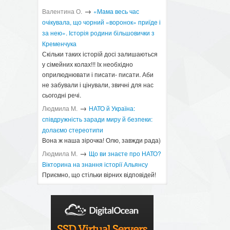
→
Валентина О.
«Мама весь час
очікувала, що чорний «воронок» приїде і
за нею». Історія родини більшовички з
Кременчука
Скільки таких історій досі залишаються
у сімейних колах!!! Іх необхідно
оприлюднювати і писати- писати. Аби
не забували і цінували, звичні для нас
сьогодні речі.
→
Людмила М.
​НАТО й Україна:
співдружність заради миру й безпеки:
долаємо стереотипи
Вона ж наша зірочка! Олю, завжди рада)
→
Людмила М.
Що ви знаєте про НАТО?
Вікторина на знання історії Альянсу ​
Приємно, що стільки вірних відповідей!