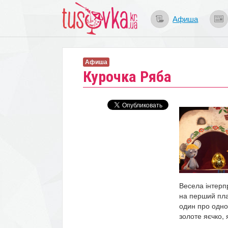
Афиша
Афиша
Курочка Ряба
Весела інтерпр
на перший пла
один про одно
золоте яєчко, 