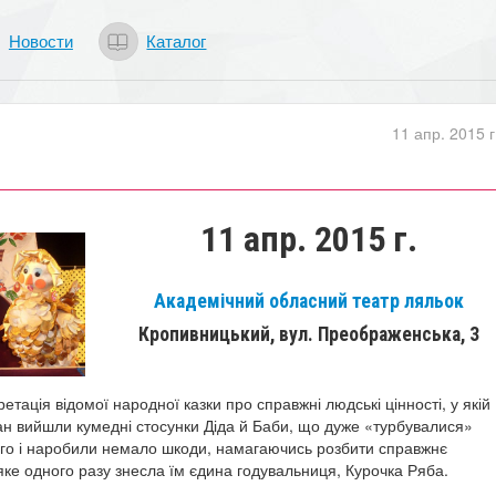
Новости
Каталог
11 апр. 2015 г
11 апр. 2015 г.
Академічний обласний театр ляльок
Кропивницький, вул. Преображенська, 3
етація відомої народної казки про справжні людські цінності, у якій
н вийшли кумедні стосунки Діда й Баби, що дуже «турбувалися»
го і наробили немало шкоди, намагаючись розбити справжнє
яке одного разу знесла їм єдина годувальниця, Курочка Ряба.