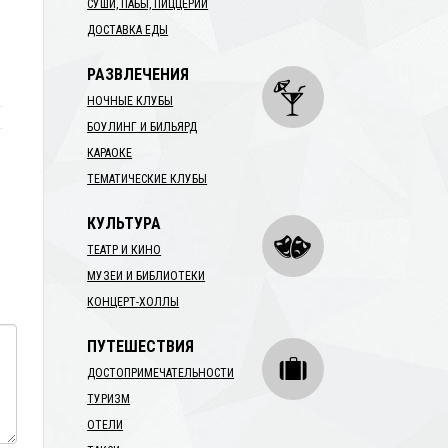
СУШИ, ПАБЫ, ПИЦЦЕРИИ
ДОСТАВКА ЕДЫ
РАЗВЛЕЧЕНИЯ
НОЧНЫЕ КЛУБЫ
БОУЛИНГ И БИЛЬЯРД
КАРАОКЕ
ТЕМАТИЧЕСКИЕ КЛУБЫ
КУЛЬТУРА
ТЕАТР И КИНО
МУЗЕИ И БИБЛИОТЕКИ
КОНЦЕРТ-ХОЛЛЫ
ПУТЕШЕСТВИЯ
ДОСТОПРИМЕЧАТЕЛЬНОСТИ
ТУРИЗМ
ОТЕЛИ