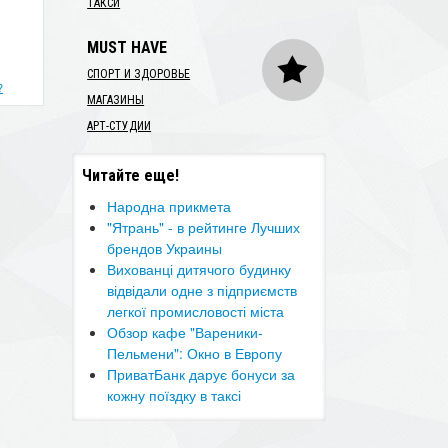
ТАКСИ
MUST HAVE
СПОРТ И ЗДОРОВЬЕ
?
МАГАЗИНЫ
АРТ-СТУДИИ
Читайте еще!
​Народна прикмета
"Ятрань" - в рейтинге Лучших
брендов Украины
​Вихованці дитячого будинку
відвідали одне з підприємств
легкої промисловості міста
Обзор кафе "Вареники-
Пельмени": Окно в Европу
ПриватБанк дарує бонуси за
кожну поїздку в таксі