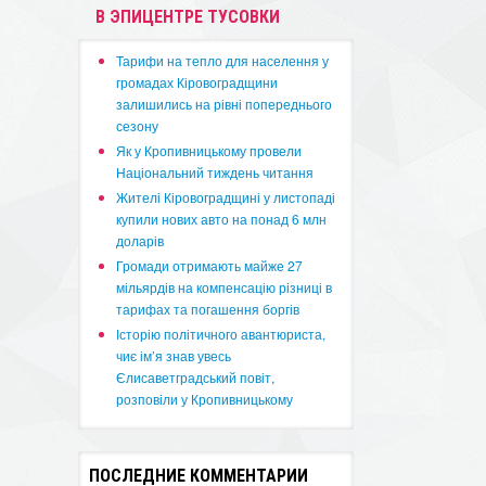
В ЭПИЦЕНТРЕ ТУСОВКИ
​Тарифи на тепло для населення у
громадах Кіровоградщини
залишились на рівні попереднього
сезону
​Як у Кропивницькому провели
Національний тиждень читання
​Жителі Кіровоградщині у листопаді
купили нових авто на понад 6 млн
доларів
​Громади отримають майже 27
мільярдів на компенсацію різниці в
тарифах та погашення боргів
Історію політичного авантюриста,
чиє ім’я знав увесь
Єлисаветградський повіт,
розповіли у Кропивницькому
ПОСЛЕДНИЕ КОММЕНТАРИИ